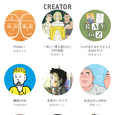
CREATOR
Pickles！
一生に一度も使わない
つぶやきかるだでさらえ
GAY会話
るgAy to Z
松本ゆうす
松本ゆうす
松本ゆうす
腰掛けOB
虹色サンライズ
玄太はオレが好き
TSUKURU
前田ポケット
野原くろ