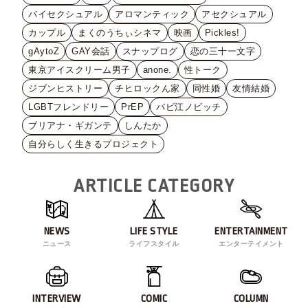
バイセクシュアル
アロマンティック
アセクシュアル
カップル
まくのうちぃシネマ
映画
Pickles!
gAytoZ
GAY会話
スナップログ
恋の三十一文字
東京アイスクリーム男子
anone.
性トーク
ジブンヒストリー
チヒロックん家
同性婚
友情結婚
LGBTフレンドリー
PrEP
バビ江ノビッチ
ブリアナ・ギガンテ
しんたか
自分らしく生きるプロジェクト
ARTICLE CATEGORY
NEWS
LIFE STYLE
ENTERTAINMENT
ニュース
ライフスタイル
エンターテイメント
INTERVIEW
COMIC
COLUMN