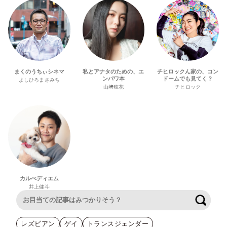
まくのうちぃシネマ
私とアナタのための、エ
チヒロックん家の、コン
ンパワ本
ドームでも見てく？
よしひろまさみち
山﨑穂花
チヒロック
カルぺディエム
井上健斗
検索
レズビアン
ゲイ
トランスジェンダー