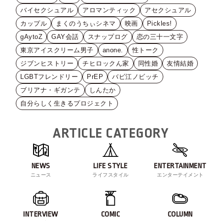
バイセクシュアル
アロマンティック
アセクシュアル
カップル
まくのうちぃシネマ
映画
Pickles!
gAytoZ
GAY会話
スナップログ
恋の三十一文字
東京アイスクリーム男子
anone.
性トーク
ジブンヒストリー
チヒロックん家
同性婚
友情結婚
LGBTフレンドリー
PrEP
バビ江ノビッチ
ブリアナ・ギガンテ
しんたか
自分らしく生きるプロジェクト
ARTICLE CATEGORY
NEWS
LIFE STYLE
ENTERTAINMENT
ニュース
ライフスタイル
エンターテイメント
INTERVIEW
COMIC
COLUMN