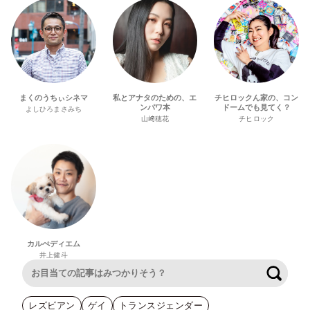
まくのうちぃシネマ
私とアナタのための、エ
チヒロックん家の、コン
ンパワ本
ドームでも見てく？
よしひろまさみち
山﨑穂花
チヒロック
カルぺディエム
井上健斗
検索
レズビアン
ゲイ
トランスジェンダー