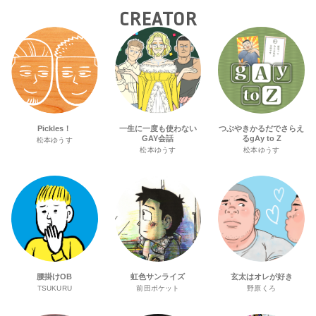
CREATOR
Pickles！
一生に一度も使わない
つぶやきかるだでさらえ
GAY会話
るgAy to Z
松本ゆうす
松本ゆうす
松本ゆうす
腰掛けOB
虹色サンライズ
玄太はオレが好き
TSUKURU
前田ポケット
野原くろ