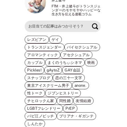
井上健斗
FTM
・
井上健斗がトランスジェ
ンダーのモヤモヤやハッピーな
生き方を伝える連載コラム
検索
レズビアン
ゲイ
トランスジェンダー
バイセクシュアル
アロマンティック
アセクシュアル
カップル
まくのうちぃシネマ
映画
Pickles!
gAytoZ
GAY会話
スナップログ
恋の三十一文字
東京アイスクリーム男子
anone.
性トーク
ジブンヒストリー
チヒロックん家
同性婚
友情結婚
LGBTフレンドリー
PrEP
バビ江ノビッチ
ブリアナ・ギガンテ
しんたか