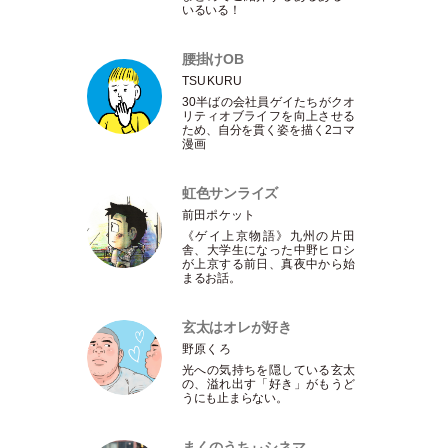
いるいる！
腰掛けOB
TSUKURU
30半ばの会社員ゲイたちがクオ
リティオブライフを向上させる
ため、自分を貫く姿を描く2コマ
漫画
虹色サンライズ
前田ポケット
《ゲイ上京物語》九州の片田
舎、大学生になった中野ヒロシ
が上京する前日、真夜中から始
まるお話。
玄太はオレが好き
野原くろ
光への気持ちを隠している玄太
の、溢れ出す
「
好き
」
がもうど
うにも止まらない。
まくのうちぃシネマ