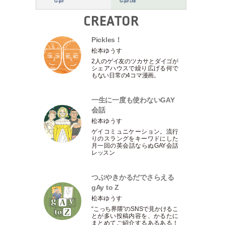
CREATOR
Pickles！
松本ゆうす
2人のゲイ友のツカサとダイゴが
シェアハウスで繰り広げる何で
もない日常の4コマ漫画。
一生に一度も使わないGAY
会話
松本ゆうす
ゲイコミュニケーション。流行
りのスラングをキーワドにした
月一回の英会話ならぬGAY会話
レッスン
つぶやきかるだでさらえる
gAy to Z
松本ゆうす
“こっち界隈”のSNSで見かけるこ
とが多い投稿内容を、かるたに
まとめてご紹介するあるある！