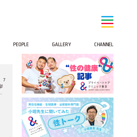
PEOPLE
GALLERY
CHANNEL
、7
挙
選
成