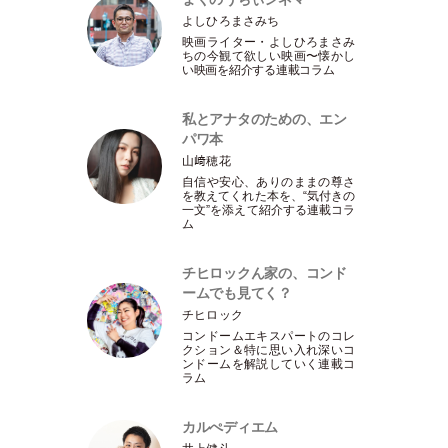
よしひろまさみち
映画ライター
・
よしひろまさみ
ちの今観て欲しい映画〜懐かし
い映画を紹介する連載コラム
私とアナタのための、エン
パワ本
山﨑穂花
自信や安心、ありのままの尊さ
を教えてくれた本を、“気付きの
一文”を添えて紹介する連載コラ
ム
チヒロックん家の、コンド
ームでも見てく？
チヒロック
コンドームエキスパートのコレ
クション＆特に思い入れ深いコ
ンドームを解説していく連載コ
ラム
カルぺディエム