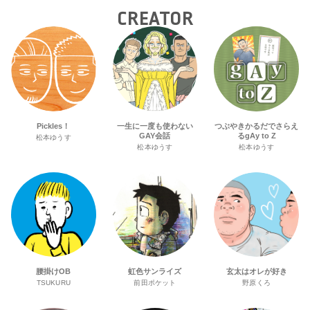
CREATOR
Pickles！
一生に一度も使わない
つぶやきかるだでさらえ
GAY会話
るgAy to Z
松本ゆうす
松本ゆうす
松本ゆうす
腰掛けOB
虹色サンライズ
玄太はオレが好き
TSUKURU
前田ポケット
野原くろ