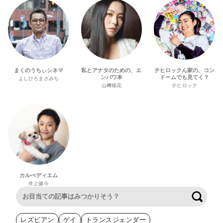
まくのうちぃシネマ
私とアナタのための、エ
チヒロックん家の、コン
ンパワ本
ドームでも見てく？
よしひろまさみち
山﨑穂花
チヒロック
カルぺディエム
井上健斗
検索
レズビアン
ゲイ
トランスジェンダー