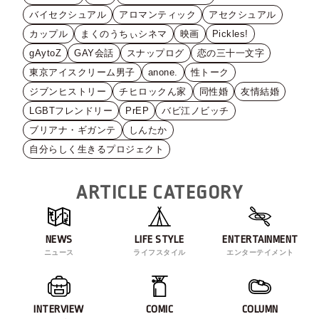
バイセクシュアル
アロマンティック
アセクシュアル
カップル
まくのうちぃシネマ
映画
Pickles!
gAytoZ
GAY会話
スナップログ
恋の三十一文字
東京アイスクリーム男子
anone.
性トーク
ジブンヒストリー
チヒロックん家
同性婚
友情結婚
LGBTフレンドリー
PrEP
バビ江ノビッチ
ブリアナ・ギガンテ
しんたか
自分らしく生きるプロジェクト
ARTICLE CATEGORY
NEWS
LIFE STYLE
ENTERTAINMENT
ニュース
ライフスタイル
エンターテイメント
INTERVIEW
COMIC
COLUMN