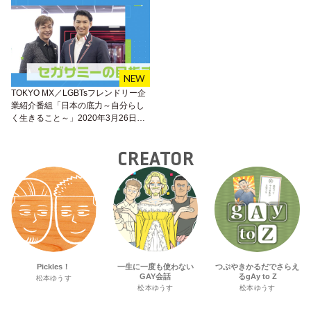
TOKYO MX／LGBTsフレンドリー企
業紹介番組「日本の底力～自分らし
く生きること～」2020年3月26日
（木）放送
CREATOR
Pickles！
一生に一度も使わない
つぶやきかるだでさらえ
GAY会話
るgAy to Z
松本ゆうす
松本ゆうす
松本ゆうす