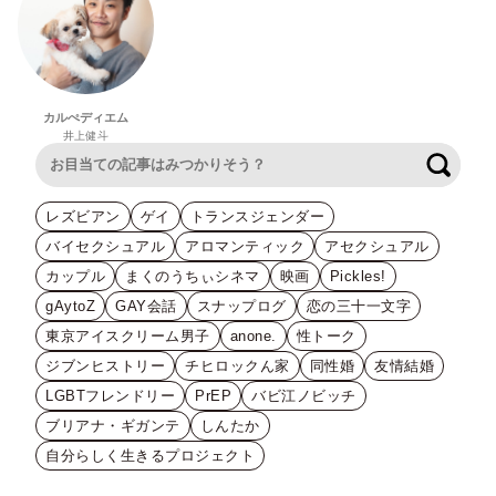
カルぺディエム
井上健斗
検索
レズビアン
ゲイ
トランスジェンダー
バイセクシュアル
アロマンティック
アセクシュアル
カップル
まくのうちぃシネマ
映画
Pickles!
gAytoZ
GAY会話
スナップログ
恋の三十一文字
東京アイスクリーム男子
anone.
性トーク
ジブンヒストリー
チヒロックん家
同性婚
友情結婚
LGBTフレンドリー
PrEP
バビ江ノビッチ
ブリアナ・ギガンテ
しんたか
自分らしく生きるプロジェクト