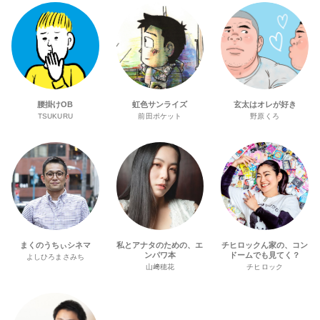
腰掛けOB
虹色サンライズ
玄太はオレが好き
TSUKURU
前田ポケット
野原くろ
まくのうちぃシネマ
私とアナタのための、エ
チヒロックん家の、コン
ンパワ本
ドームでも見てく？
よしひろまさみち
山﨑穂花
チヒロック