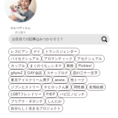
カルぺディエム
井上健斗
検索
レズビアン
ゲイ
トランスジェンダー
バイセクシュアル
アロマンティック
アセクシュアル
カップル
まくのうちぃシネマ
映画
Pickles!
gAytoZ
GAY会話
スナップログ
恋の三十一文字
東京アイスクリーム男子
anone.
性トーク
ジブンヒストリー
チヒロックん家
同性婚
友情結婚
LGBTフレンドリー
PrEP
バビ江ノビッチ
ブリアナ・ギガンテ
しんたか
自分らしく生きるプロジェクト