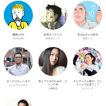
腰掛けOB
虹色サンライズ
玄太はオレが好き
TSUKURU
前田ポケット
野原くろ
まくのうちぃシネマ
私とアナタのための、エ
チヒロックん家の、コン
ンパワ本
ドームでも見てく？
よしひろまさみち
山﨑穂花
チヒロック