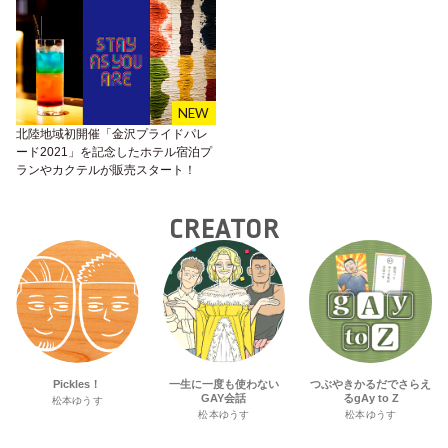
北陸地域初開催「金沢プライドパレ
ード2021」を記念したホテル宿泊プ
ランやカクテルが販売スタート！
CREATOR
Pickles！
一生に一度も使わない
つぶやきかるだでさらえ
GAY会話
るgAy to Z
松本ゆうす
松本ゆうす
松本ゆうす