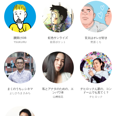
腰掛けOB
虹色サンライズ
玄太はオレが好き
TSUKURU
前田ポケット
野原くろ
まくのうちぃシネマ
私とアナタのための、エ
チヒロックん家の、コン
ンパワ本
ドームでも見てく？
よしひろまさみち
山﨑穂花
チヒロック