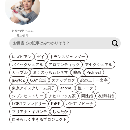
カルぺディエム
井上健斗
検索
レズビアン
ゲイ
トランスジェンダー
バイセクシュアル
アロマンティック
アセクシュアル
カップル
まくのうちぃシネマ
映画
Pickles!
gAytoZ
GAY会話
スナップログ
恋の三十一文字
東京アイスクリーム男子
anone.
性トーク
ジブンヒストリー
チヒロックん家
同性婚
友情結婚
LGBTフレンドリー
PrEP
バビ江ノビッチ
ブリアナ・ギガンテ
しんたか
自分らしく生きるプロジェクト