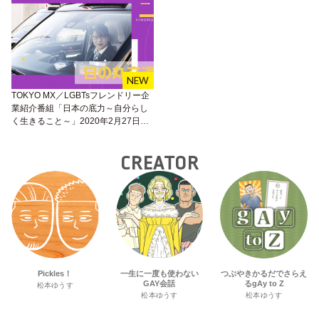
TOKYO MX／LGBTsフレンドリー企
業紹介番組「日本の底力～自分らし
く生きること～」2020年2月27日
（木）放送
CREATOR
Pickles！
一生に一度も使わない
つぶやきかるだでさらえ
GAY会話
るgAy to Z
松本ゆうす
松本ゆうす
松本ゆうす