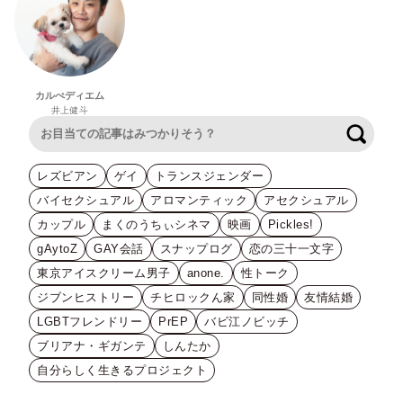
カルぺディエム
井上健斗
検索
レズビアン
ゲイ
トランスジェンダー
バイセクシュアル
アロマンティック
アセクシュアル
カップル
まくのうちぃシネマ
映画
Pickles!
gAytoZ
GAY会話
スナップログ
恋の三十一文字
東京アイスクリーム男子
anone.
性トーク
ジブンヒストリー
チヒロックん家
同性婚
友情結婚
LGBTフレンドリー
PrEP
バビ江ノビッチ
ブリアナ・ギガンテ
しんたか
自分らしく生きるプロジェクト