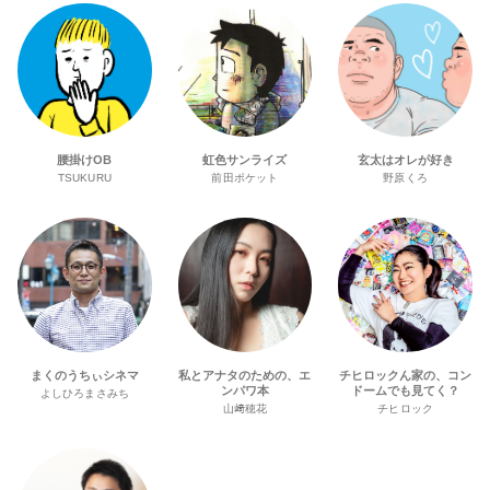
腰掛けOB
虹色サンライズ
玄太はオレが好き
TSUKURU
前田ポケット
野原くろ
まくのうちぃシネマ
私とアナタのための、エ
チヒロックん家の、コン
ンパワ本
ドームでも見てく？
よしひろまさみち
山﨑穂花
チヒロック