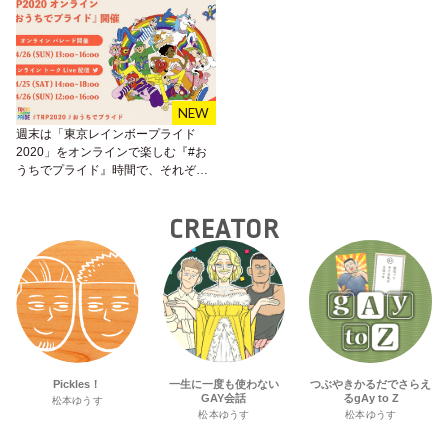
週末は「東京レインボープライド
2020」をオンラインで楽しむ『#お
うちでプライド』時間で、それぞれ
が思い描く“幸せのかたち”を！
CREATOR
Pickles！
一生に一度も使わない
つぶやきかるだでさらえ
GAY会話
るgAy to Z
松本ゆうす
松本ゆうす
松本ゆうす