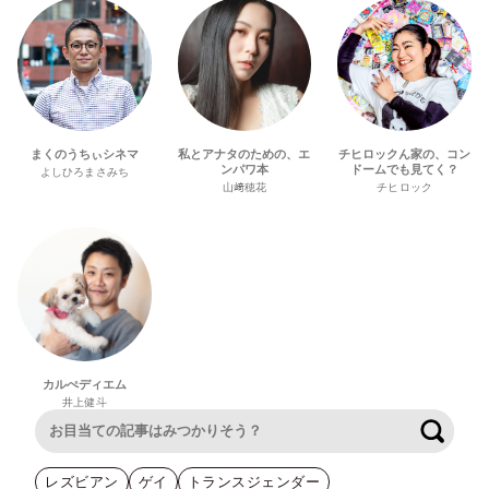
まくのうちぃシネマ
私とアナタのための、エ
チヒロックん家の、コン
ンパワ本
ドームでも見てく？
よしひろまさみち
山﨑穂花
チヒロック
カルぺディエム
井上健斗
検索
レズビアン
ゲイ
トランスジェンダー