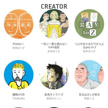
CREATOR
Pickles！
一生に一度も使わない
つぶやきかるだでさらえ
GAY会話
るgAy to Z
松本ゆうす
松本ゆうす
松本ゆうす
腰掛けOB
虹色サンライズ
玄太はオレが好き
TSUKURU
前田ポケット
野原くろ