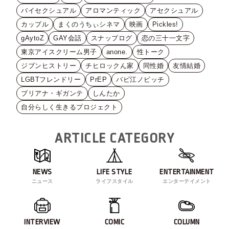
バイセクシュアル
アロマンティック
アセクシュアル
カップル
まくのうちぃシネマ
映画
Pickles!
gAytoZ
GAY会話
スナップログ
恋の三十一文字
東京アイスクリーム男子
anone.
性トーク
ジブンヒストリー
チヒロックん家
同性婚
友情結婚
LGBTフレンドリー
PrEP
バビ江ノビッチ
ブリアナ・ギガンテ
しんたか
自分らしく生きるプロジェクト
ARTICLE CATEGORY
NEWS
LIFE STYLE
ENTERTAINMENT
ニュース
ライフスタイル
エンターテイメント
INTERVIEW
COMIC
COLUMN