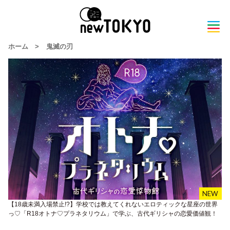
ホーム
>
鬼滅の刃
【18歳未満入場禁止!?】学校では教えてくれないエロティックな星座の世界
っ♡「R18オトナ♡プラネタリウム」で学ぶ、古代ギリシャの恋愛価値観！