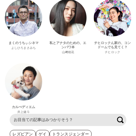
まくのうちぃシネマ
私とアナタのための、エ
チヒロックん家の、コン
ンパワ本
ドームでも見てく？
よしひろまさみち
山﨑穂花
チヒロック
カルぺディエム
井上健斗
検索
レズビアン
ゲイ
トランスジェンダー