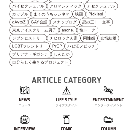
バイセクシュアル
アロマンティック
アセクシュアル
カップル
まくのうちぃシネマ
映画
Pickles!
gAytoZ
GAY会話
スナップログ
恋の三十一文字
東京アイスクリーム男子
anone.
性トーク
ジブンヒストリー
チヒロックん家
同性婚
友情結婚
LGBTフレンドリー
PrEP
バビ江ノビッチ
ブリアナ・ギガンテ
しんたか
自分らしく生きるプロジェクト
ARTICLE CATEGORY
NEWS
LIFE STYLE
ENTERTAINMENT
ニュース
ライフスタイル
エンターテイメント
INTERVIEW
COMIC
COLUMN