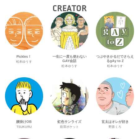
CREATOR
Pickles！
一生に一度も使わない
つぶやきかるだでさらえ
GAY会話
るgAy to Z
松本ゆうす
松本ゆうす
松本ゆうす
腰掛けOB
虹色サンライズ
玄太はオレが好き
TSUKURU
前田ポケット
野原くろ