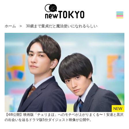
ホーム
>
30歳まで童貞だと魔法使いになれるらしい
【4/8公開】映画版「チェリまほ」へのモチベが上がりまくる〜！安達と黒沢
の出会いを辿るドラマ版5分ダイジェスト映像が公開中。