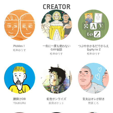
CREATOR
Pickles！
一生に一度も使わない
つぶやきかるだでさらえ
GAY会話
るgAy to Z
松本ゆうす
松本ゆうす
松本ゆうす
腰掛けOB
虹色サンライズ
玄太はオレが好き
TSUKURU
前田ポケット
野原くろ