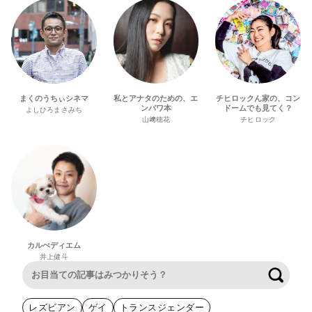
まくのうちぃシネマ
私とアナタのための、エ
チヒロックん家の、コン
ンパワ本
ドームでも見てく？
よしひろまさみち
山﨑穂花
チヒロック
カルぺディエム
井上健斗
検索
レズビアン
ゲイ
トランスジェンダー