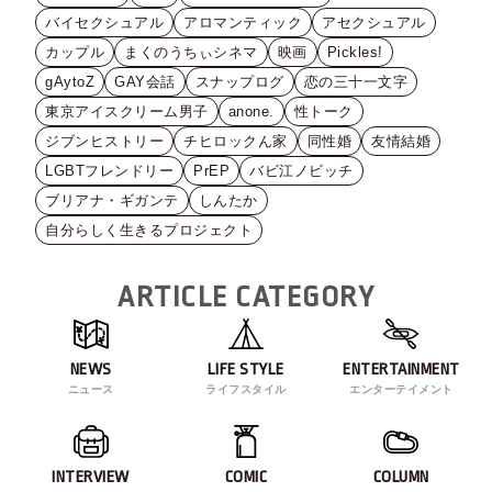
バイセクシュアル
アロマンティック
アセクシュアル
カップル
まくのうちぃシネマ
映画
Pickles!
gAytoZ
GAY会話
スナップログ
恋の三十一文字
東京アイスクリーム男子
anone.
性トーク
ジブンヒストリー
チヒロックん家
同性婚
友情結婚
LGBTフレンドリー
PrEP
バビ江ノビッチ
ブリアナ・ギガンテ
しんたか
自分らしく生きるプロジェクト
ARTICLE CATEGORY
NEWS
LIFE STYLE
ENTERTAINMENT
ニュース
ライフスタイル
エンターテイメント
INTERVIEW
COMIC
COLUMN