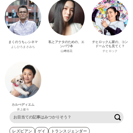
まくのうちぃシネマ
私とアナタのための、エ
チヒロックん家の、コン
ンパワ本
ドームでも見てく？
よしひろまさみち
山﨑穂花
チヒロック
カルぺディエム
井上健斗
検索
レズビアン
ゲイ
トランスジェンダー