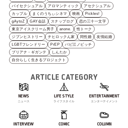
バイセクシュアル
アロマンティック
アセクシュアル
カップル
まくのうちぃシネマ
映画
Pickles!
gAytoZ
GAY会話
スナップログ
恋の三十一文字
東京アイスクリーム男子
anone.
性トーク
ジブンヒストリー
チヒロックん家
同性婚
友情結婚
LGBTフレンドリー
PrEP
バビ江ノビッチ
ブリアナ・ギガンテ
しんたか
自分らしく生きるプロジェクト
ARTICLE CATEGORY
NEWS
LIFE STYLE
ENTERTAINMENT
ニュース
ライフスタイル
エンターテイメント
INTERVIEW
COMIC
COLUMN