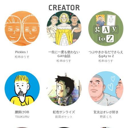
CREATOR
Pickles！
一生に一度も使わない
つぶやきかるだでさらえ
GAY会話
るgAy to Z
松本ゆうす
松本ゆうす
松本ゆうす
腰掛けOB
虹色サンライズ
玄太はオレが好き
TSUKURU
前田ポケット
野原くろ