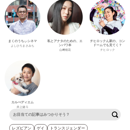
まくのうちぃシネマ
私とアナタのための、エ
チヒロックん家の、コン
ンパワ本
ドームでも見てく？
よしひろまさみち
山﨑穂花
チヒロック
カルぺディエム
井上健斗
検索
レズビアン
ゲイ
トランスジェンダー