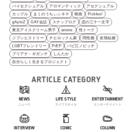
バイセクシュアル
アロマンティック
アセクシュアル
カップル
まくのうちぃシネマ
映画
Pickles!
gAytoZ
GAY会話
スナップログ
恋の三十一文字
東京アイスクリーム男子
anone.
性トーク
ジブンヒストリー
チヒロックん家
同性婚
友情結婚
LGBTフレンドリー
PrEP
バビ江ノビッチ
ブリアナ・ギガンテ
しんたか
自分らしく生きるプロジェクト
ARTICLE CATEGORY
NEWS
LIFE STYLE
ENTERTAINMENT
ニュース
ライフスタイル
エンターテイメント
INTERVIEW
COMIC
COLUMN