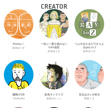
CREATOR
Pickles！
一生に一度も使わない
つぶやきかるだでさらえ
GAY会話
るgAy to Z
松本ゆうす
松本ゆうす
松本ゆうす
腰掛けOB
虹色サンライズ
玄太はオレが好き
TSUKURU
前田ポケット
野原くろ