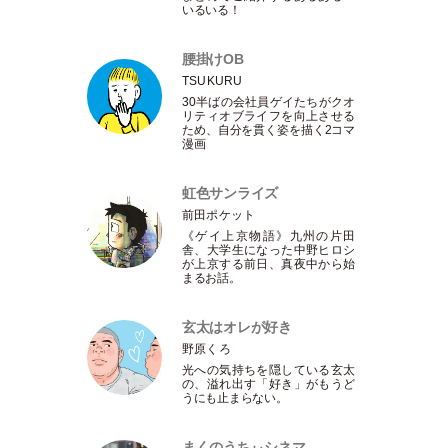
いるいる！
腰掛けOB
TSUKURU
30半ばの会社員ゲイたちがクオ
リティオブライフを向上させる
ため、自分を貫く姿を描く2コマ
漫画
虹色サンライズ
前田ポケット
《ゲイ上京物語》九州の片田
舎、大学生になった中野ヒロシ
が上京する前日、真夜中から始
まるお話。
玄太はオレが好き
野原くろ
光への気持ちを隠している玄太
の、溢れ出す
「
好き
」
がもうど
うにも止まらない。
まくのうちぃシネマ