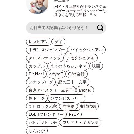
井上健斗
FTM
・
井上健斗がトランスジェ
ンダーのモヤモヤやハッピーな
生き方を伝える連載コラム
検索
レズビアン
ゲイ
トランスジェンダー
バイセクシュアル
アロマンティック
アセクシュアル
カップル
まくのうちぃシネマ
映画
Pickles!
gAytoZ
GAY会話
スナップログ
恋の三十一文字
東京アイスクリーム男子
anone.
性トーク
ジブンヒストリー
チヒロックん家
同性婚
友情結婚
LGBTフレンドリー
PrEP
バビ江ノビッチ
ブリアナ・ギガンテ
しんたか