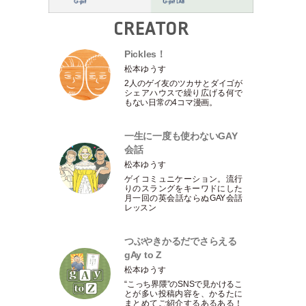
CREATOR
Pickles！
松本ゆうす
2人のゲイ友のツカサとダイゴが
シェアハウスで繰り広げる何で
もない日常の4コマ漫画。
一生に一度も使わないGAY
会話
松本ゆうす
ゲイコミュニケーション。流行
りのスラングをキーワドにした
月一回の英会話ならぬGAY会話
レッスン
つぶやきかるだでさらえる
gAy to Z
松本ゆうす
“こっち界隈”のSNSで見かけるこ
とが多い投稿内容を、かるたに
まとめてご紹介するあるある！