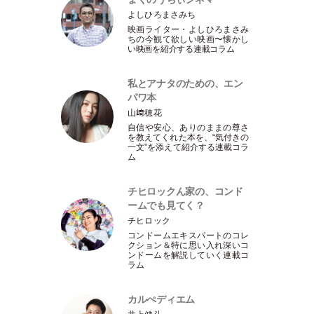
よしひろまさみち
映画ライター
・
よしひろまさみ
ちの今観て欲しい映画〜懐かし
い映画を紹介する連載コラム
私とアナタのための、エン
パワ本
山﨑穂花
自信や安心、ありのままの尊さ
を教えてくれた本を、“気付きの
一文”を添えて紹介する連載コラ
ム
チヒロックん家の、コンド
ームでも見てく？
チヒロック
コンドームエキスパートのコレ
クション＆特に思い入れ深いコ
ンドームを解説していく連載コ
ラム
カルぺディエム