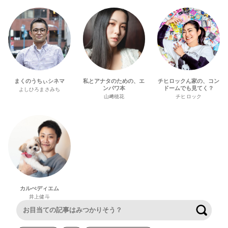
まくのうちぃシネマ
私とアナタのための、エ
チヒロックん家の、コン
ンパワ本
ドームでも見てく？
よしひろまさみち
山﨑穂花
チヒロック
カルぺディエム
井上健斗
検索