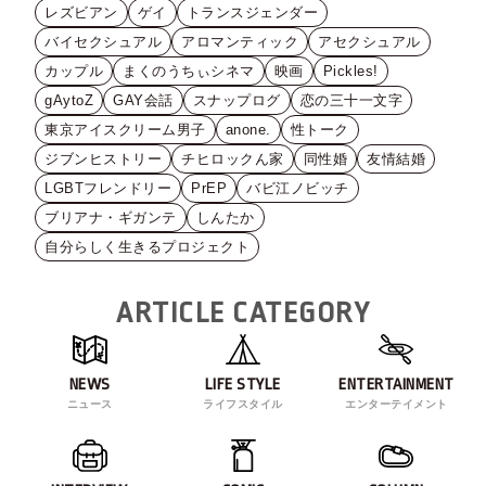
レズビアン
ゲイ
トランスジェンダー
バイセクシュアル
アロマンティック
アセクシュアル
カップル
まくのうちぃシネマ
映画
Pickles!
gAytoZ
GAY会話
スナップログ
恋の三十一文字
東京アイスクリーム男子
anone.
性トーク
ジブンヒストリー
チヒロックん家
同性婚
友情結婚
LGBTフレンドリー
PrEP
バビ江ノビッチ
ブリアナ・ギガンテ
しんたか
自分らしく生きるプロジェクト
ARTICLE CATEGORY
NEWS
LIFE STYLE
ENTERTAINMENT
ニュース
ライフスタイル
エンターテイメント