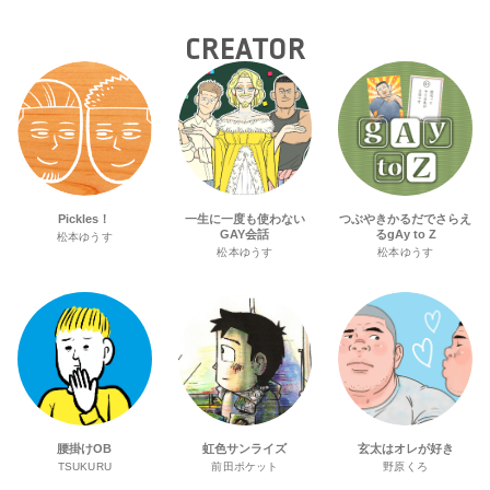
CREATOR
Pickles！
一生に一度も使わない
つぶやきかるだでさらえ
GAY会話
るgAy to Z
松本ゆうす
松本ゆうす
松本ゆうす
腰掛けOB
虹色サンライズ
玄太はオレが好き
TSUKURU
前田ポケット
野原くろ