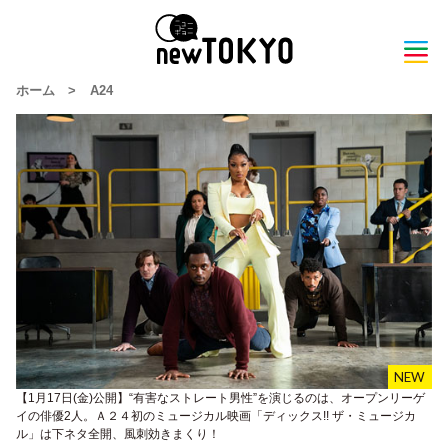
ホーム
>
A24
【1⽉17⽇(⾦)公開】“有害なストレート男性”を演じるのは、オープンリーゲ
イの俳優2人。Ａ２４初のミュージカル映画「ディックス!! ザ・ミュージカ
ル」は下ネタ全開、風刺効きまくり！