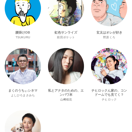
腰掛けOB
虹色サンライズ
玄太はオレが好き
TSUKURU
前田ポケット
野原くろ
まくのうちぃシネマ
私とアナタのための、エ
チヒロックん家の、コン
ンパワ本
ドームでも見てく？
よしひろまさみち
山﨑穂花
チヒロック