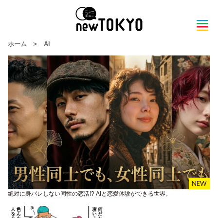
ホーム
>
AI
絶対に身バレしない同性の恋活!? AIと恋愛体験ができる世界。