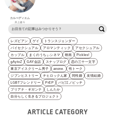
カルぺディエム
井上健斗
検索
レズビアン
ゲイ
トランスジェンダー
バイセクシュアル
アロマンティック
アセクシュアル
カップル
まくのうちぃシネマ
映画
Pickles!
gAytoZ
GAY会話
スナップログ
恋の三十一文字
東京アイスクリーム男子
anone.
性トーク
ジブンヒストリー
チヒロックん家
同性婚
友情結婚
LGBTフレンドリー
PrEP
バビ江ノビッチ
ブリアナ・ギガンテ
しんたか
自分らしく生きるプロジェクト
ARTICLE CATEGORY