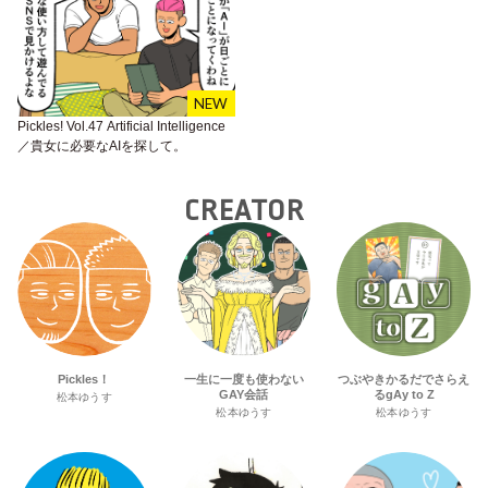
Pickles! Vol.47 Artificial Intelligence
／貴女に必要なAIを探して。
CREATOR
Pickles！
一生に一度も使わない
つぶやきかるだでさらえ
GAY会話
るgAy to Z
松本ゆうす
松本ゆうす
松本ゆうす