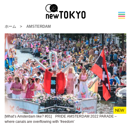
ホーム
>
AMSTERDAM
[What’s Amsterdam like? #01] PRIDE AMSTERDAM 2022 PARADE –
where canals are overflowing with ‘freedom’