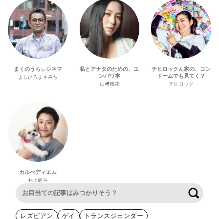
まくのうちぃシネマ
私とアナタのための、エ
チヒロックん家の、コン
ンパワ本
ドームでも見てく？
よしひろまさみち
山﨑穂花
チヒロック
カルぺディエム
井上健斗
検索
レズビアン
ゲイ
トランスジェンダー