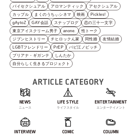
バイセクシュアル
アロマンティック
アセクシュアル
カップル
まくのうちぃシネマ
映画
Pickles!
gAytoZ
GAY会話
スナップログ
恋の三十一文字
東京アイスクリーム男子
anone.
性トーク
ジブンヒストリー
チヒロックん家
同性婚
友情結婚
LGBTフレンドリー
PrEP
バビ江ノビッチ
ブリアナ・ギガンテ
しんたか
自分らしく生きるプロジェクト
ARTICLE CATEGORY
NEWS
LIFE STYLE
ENTERTAINMENT
ニュース
ライフスタイル
エンターテイメント
INTERVIEW
COMIC
COLUMN