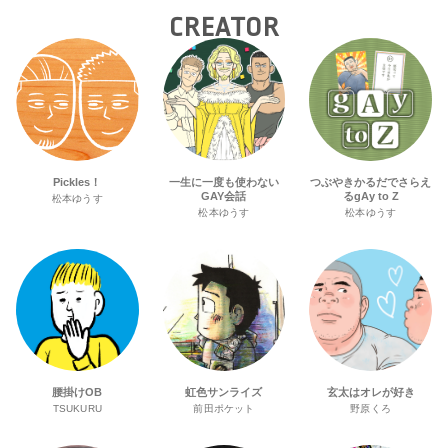
CREATOR
Pickles！
一生に一度も使わない
つぶやきかるだでさらえ
GAY会話
るgAy to Z
松本ゆうす
松本ゆうす
松本ゆうす
腰掛けOB
虹色サンライズ
玄太はオレが好き
TSUKURU
前田ポケット
野原くろ