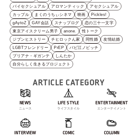
バイセクシュアル
アロマンティック
アセクシュアル
カップル
まくのうちぃシネマ
映画
Pickles!
gAytoZ
GAY会話
スナップログ
恋の三十一文字
東京アイスクリーム男子
anone.
性トーク
ジブンヒストリー
チヒロックん家
同性婚
友情結婚
LGBTフレンドリー
PrEP
バビ江ノビッチ
ブリアナ・ギガンテ
しんたか
自分らしく生きるプロジェクト
ARTICLE CATEGORY
NEWS
LIFE STYLE
ENTERTAINMENT
ニュース
ライフスタイル
エンターテイメント
INTERVIEW
COMIC
COLUMN