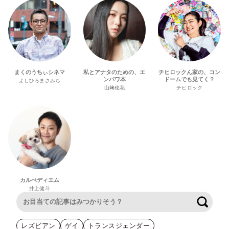
まくのうちぃシネマ
私とアナタのための、エ
チヒロックん家の、コン
ンパワ本
ドームでも見てく？
よしひろまさみち
山﨑穂花
チヒロック
カルぺディエム
井上健斗
検索
レズビアン
ゲイ
トランスジェンダー