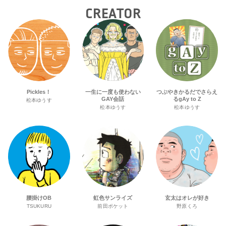
CREATOR
Pickles！
一生に一度も使わない
つぶやきかるだでさらえ
GAY会話
るgAy to Z
松本ゆうす
松本ゆうす
松本ゆうす
腰掛けOB
虹色サンライズ
玄太はオレが好き
TSUKURU
前田ポケット
野原くろ