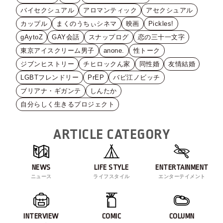
バイセクシュアル
アロマンティック
アセクシュアル
カップル
まくのうちぃシネマ
映画
Pickles!
gAytoZ
GAY会話
スナップログ
恋の三十一文字
東京アイスクリーム男子
anone.
性トーク
ジブンヒストリー
チヒロックん家
同性婚
友情結婚
LGBTフレンドリー
PrEP
バビ江ノビッチ
ブリアナ・ギガンテ
しんたか
自分らしく生きるプロジェクト
ARTICLE CATEGORY
NEWS
LIFE STYLE
ENTERTAINMENT
ニュース
ライフスタイル
エンターテイメント
INTERVIEW
COMIC
COLUMN