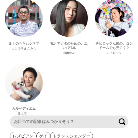
まくのうちぃシネマ
私とアナタのための、エ
チヒロックん家の、コン
ンパワ本
ドームでも見てく？
よしひろまさみち
山﨑穂花
チヒロック
カルぺディエム
井上健斗
検索
レズビアン
ゲイ
トランスジェンダー