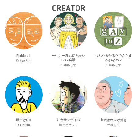
CREATOR
Pickles！
一生に一度も使わない
つぶやきかるだでさらえ
GAY会話
るgAy to Z
松本ゆうす
松本ゆうす
松本ゆうす
腰掛けOB
虹色サンライズ
玄太はオレが好き
TSUKURU
前田ポケット
野原くろ