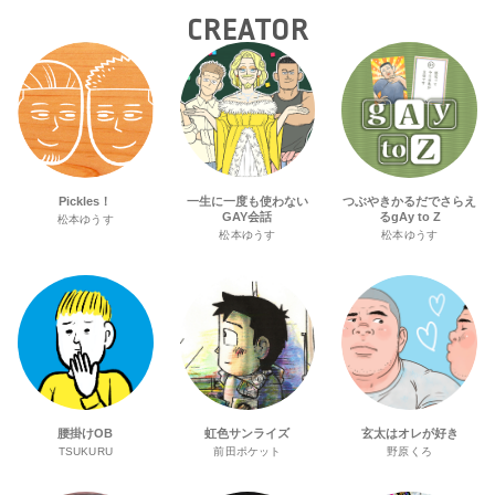
CREATOR
Pickles！
一生に一度も使わない
つぶやきかるだでさらえ
GAY会話
るgAy to Z
松本ゆうす
松本ゆうす
松本ゆうす
腰掛けOB
虹色サンライズ
玄太はオレが好き
TSUKURU
前田ポケット
野原くろ