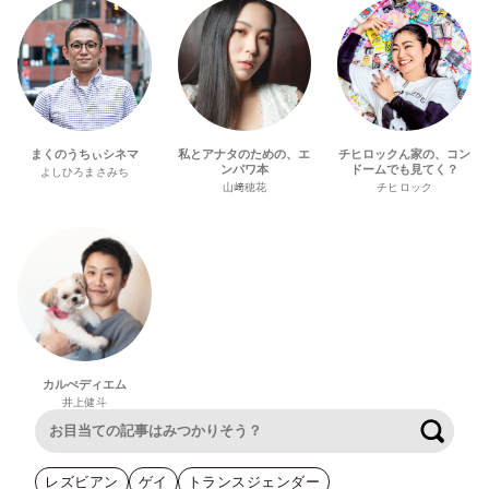
まくのうちぃシネマ
私とアナタのための、エ
チヒロックん家の、コン
ンパワ本
ドームでも見てく？
よしひろまさみち
山﨑穂花
チヒロック
カルぺディエム
井上健斗
検索
レズビアン
ゲイ
トランスジェンダー