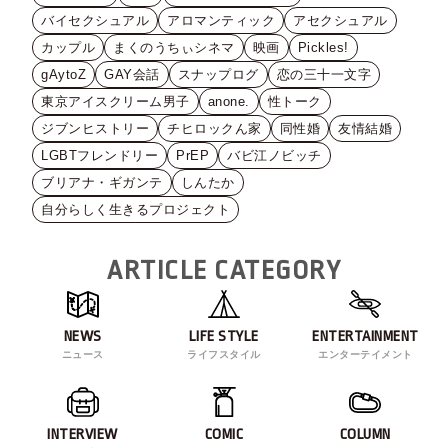
バイセクシュアル
アロマンティック
アセクシュアル
カップル
まくのうちぃシネマ
映画
Pickles!
gAytoZ
GAY会話
スナップログ
恋の三十一文字
東京アイスクリーム男子
anone.
性トーク
ジブンヒストリー
チヒロックん家
同性婚
友情結婚
LGBTフレンドリー
PrEP
バビ江ノビッチ
ブリアナ・ギガンテ
しんたか
自分らしく生きるプロジェクト
ARTICLE CATEGORY
NEWS
LIFE STYLE
ENTERTAINMENT
ニュース
ライフスタイル
エンターテイメント
INTERVIEW
COMIC
COLUMN