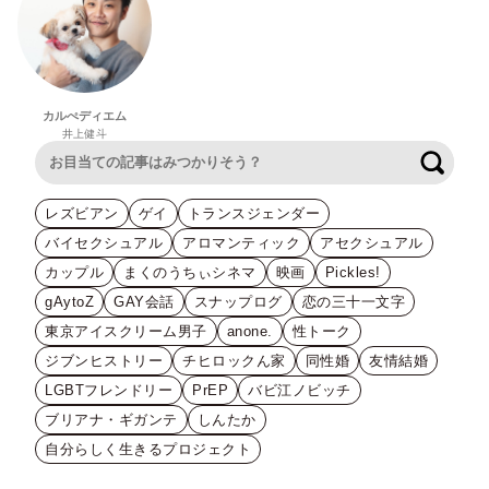
カルぺディエム
井上健斗
検索
レズビアン
ゲイ
トランスジェンダー
バイセクシュアル
アロマンティック
アセクシュアル
カップル
まくのうちぃシネマ
映画
Pickles!
gAytoZ
GAY会話
スナップログ
恋の三十一文字
東京アイスクリーム男子
anone.
性トーク
ジブンヒストリー
チヒロックん家
同性婚
友情結婚
LGBTフレンドリー
PrEP
バビ江ノビッチ
ブリアナ・ギガンテ
しんたか
自分らしく生きるプロジェクト