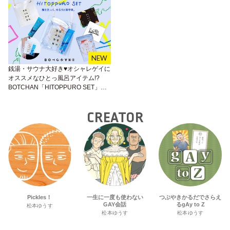
銭湯・サウナ大好き♥︎オシャレゲイに
オススメなひとっ風呂アイテム!?
BOTCHAN「HITOPPURO SET」が
可愛いぞ♪
CREATOR
Pickles！
一生に一度も使わない
つぶやきかるだでさらえ
GAY会話
るgAy to Z
松本ゆうす
松本ゆうす
松本ゆうす