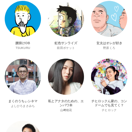
腰掛けOB
虹色サンライズ
玄太はオレが好き
TSUKURU
前田ポケット
野原くろ
まくのうちぃシネマ
私とアナタのための、エ
チヒロックん家の、コン
ンパワ本
ドームでも見てく？
よしひろまさみち
山﨑穂花
チヒロック