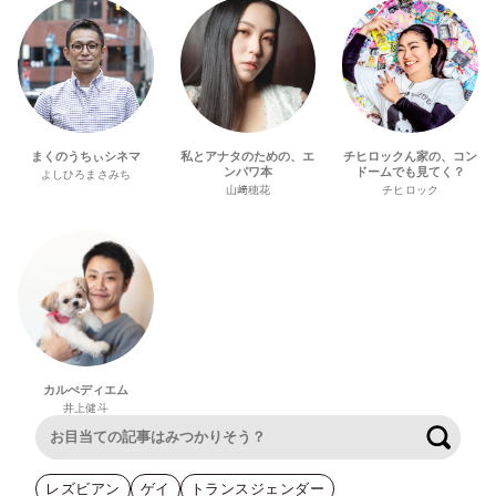
まくのうちぃシネマ
私とアナタのための、エ
チヒロックん家の、コン
ンパワ本
ドームでも見てく？
よしひろまさみち
山﨑穂花
チヒロック
カルぺディエム
井上健斗
検索
レズビアン
ゲイ
トランスジェンダー