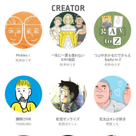
CREATOR
Pickles！
一生に一度も使わない
つぶやきかるだでさらえ
GAY会話
るgAy to Z
松本ゆうす
松本ゆうす
松本ゆうす
腰掛けOB
虹色サンライズ
玄太はオレが好き
TSUKURU
前田ポケット
野原くろ