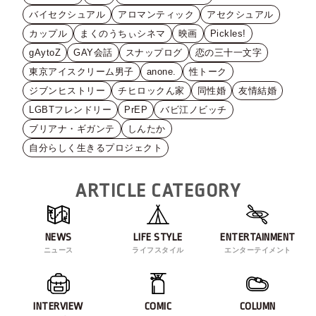
バイセクシュアル
アロマンティック
アセクシュアル
カップル
まくのうちぃシネマ
映画
Pickles!
gAytoZ
GAY会話
スナップログ
恋の三十一文字
東京アイスクリーム男子
anone.
性トーク
ジブンヒストリー
チヒロックん家
同性婚
友情結婚
LGBTフレンドリー
PrEP
バビ江ノビッチ
ブリアナ・ギガンテ
しんたか
自分らしく生きるプロジェクト
ARTICLE CATEGORY
NEWS
LIFE STYLE
ENTERTAINMENT
ニュース
ライフスタイル
エンターテイメント
INTERVIEW
COMIC
COLUMN