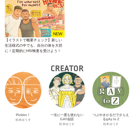
【イラストで概要チェック】新しい
生活様式の中でも、自分の体を大切
に！定期的にHIV検査を受けよう！
CREATOR
Pickles！
一生に一度も使わない
つぶやきかるだでさらえ
GAY会話
るgAy to Z
松本ゆうす
松本ゆうす
松本ゆうす