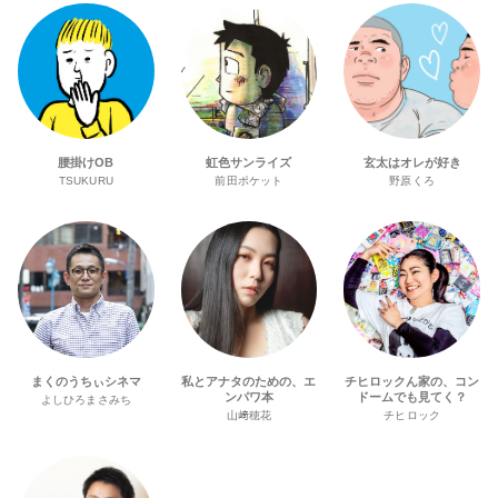
腰掛けOB
虹色サンライズ
玄太はオレが好き
TSUKURU
前田ポケット
野原くろ
まくのうちぃシネマ
私とアナタのための、エ
チヒロックん家の、コン
ンパワ本
ドームでも見てく？
よしひろまさみち
山﨑穂花
チヒロック