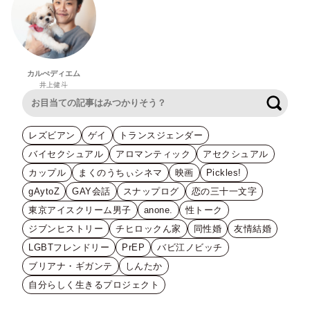
カルぺディエム
井上健斗
検索
レズビアン
ゲイ
トランスジェンダー
バイセクシュアル
アロマンティック
アセクシュアル
カップル
まくのうちぃシネマ
映画
Pickles!
gAytoZ
GAY会話
スナップログ
恋の三十一文字
東京アイスクリーム男子
anone.
性トーク
ジブンヒストリー
チヒロックん家
同性婚
友情結婚
LGBTフレンドリー
PrEP
バビ江ノビッチ
ブリアナ・ギガンテ
しんたか
自分らしく生きるプロジェクト