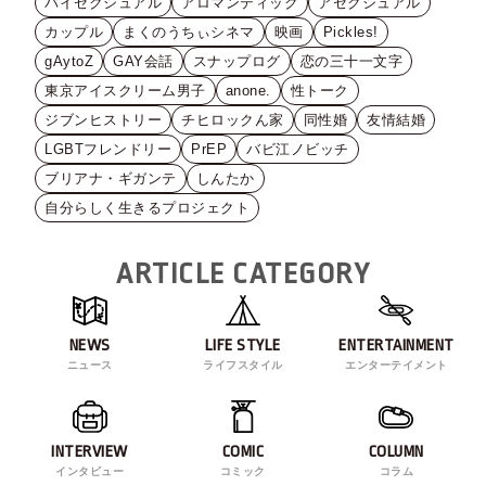
バイセクシュアル
アロマンティック
アセクシュアル
カップル
まくのうちぃシネマ
映画
Pickles!
gAytoZ
GAY会話
スナップログ
恋の三十一文字
東京アイスクリーム男子
anone.
性トーク
ジブンヒストリー
チヒロックん家
同性婚
友情結婚
LGBTフレンドリー
PrEP
バビ江ノビッチ
ブリアナ・ギガンテ
しんたか
自分らしく生きるプロジェクト
ARTICLE CATEGORY
NEWS
LIFE STYLE
ENTERTAINMENT
ニュース
ライフスタイル
エンターテイメント
INTERVIEW
COMIC
COLUMN
インタビュー
コミック
コラム