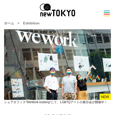
ホーム
>
Exhibition
シェアオフィス“WeWork Iceberg”にて、LGBTQアートの展示会が開催中！