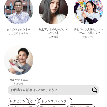
まくのうちぃシネマ
私とアナタのための、エ
チヒロックん家の、コン
ンパワ本
ドームでも見てく？
よしひろまさみち
山﨑穂花
チヒロック
カルぺディエム
井上健斗
検索
レズビアン
ゲイ
トランスジェンダー