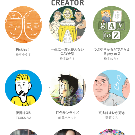
CREATOR
Pickles！
一生に一度も使わない
つぶやきかるだでさらえ
GAY会話
るgAy to Z
松本ゆうす
松本ゆうす
松本ゆうす
腰掛けOB
虹色サンライズ
玄太はオレが好き
TSUKURU
前田ポケット
野原くろ