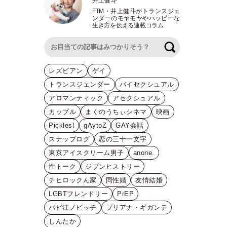
井上健斗
FTM
・
井上健斗がトランスジェ
ンダーのモヤモヤやハッピーな
生き方を伝える連載コラム
検索
レズビアン
ゲイ
トランスジェンダー
バイセクシュアル
アロマンティック
アセクシュアル
カップル
まくのうちぃシネマ
映画
Pickles!
gAytoZ
GAY会話
スナップログ
恋の三十一文字
東京アイスクリーム男子
anone.
性トーク
ジブンヒストリー
チヒロックん家
同性婚
友情結婚
LGBTフレンドリー
PrEP
バビ江ノビッチ
ブリアナ・ギガンテ
しんたか