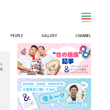
PEOPLE
GALLERY
CHANNEL
わ
式
服