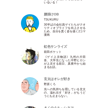
いるいる！
腰掛けOB
TSUKURU
30半ばの会社員ゲイたちがクオ
リティオブライフを向上させる
ため、自分を貫く姿を描く2コマ
漫画
虹色サンライズ
前田ポケット
《ゲイ上京物語》九州の片田
舎、大学生になった中野ヒロシ
が上京する前日、真夜中から始
まるお話。
玄太はオレが好き
野原くろ
光への気持ちを隠している玄太
の、溢れ出す
「
好き
」
がもうど
うにも止まらない。
まくのうちぃシネマ