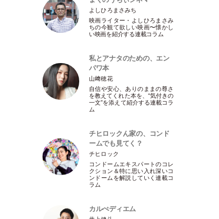
よしひろまさみち
映画ライター
・
よしひろまさみ
ちの今観て欲しい映画〜懐かし
い映画を紹介する連載コラム
私とアナタのための、エン
パワ本
山﨑穂花
自信や安心、ありのままの尊さ
を教えてくれた本を、“気付きの
一文”を添えて紹介する連載コラ
ム
チヒロックん家の、コンド
ームでも見てく？
チヒロック
コンドームエキスパートのコレ
クション＆特に思い入れ深いコ
ンドームを解説していく連載コ
ラム
カルぺディエム