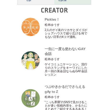
CREATOR
Pickles！
松本ゆうす
2人のゲイ友のツカサとダイゴが
シェアハウスで繰り広げる何で
もない日常の4コマ漫画。
一生に一度も使わないGAY
会話
松本ゆうす
ゲイコミュニケーション。流行
りのスラングをキーワドにした
月一回の英会話ならぬGAY会話
レッスン
つぶやきかるだでさらえる
gAy to Z
松本ゆうす
“こっち界隈”のSNSで見かけるこ
とが多い投稿内容を、かるたに
まとめてご紹介するあるある！