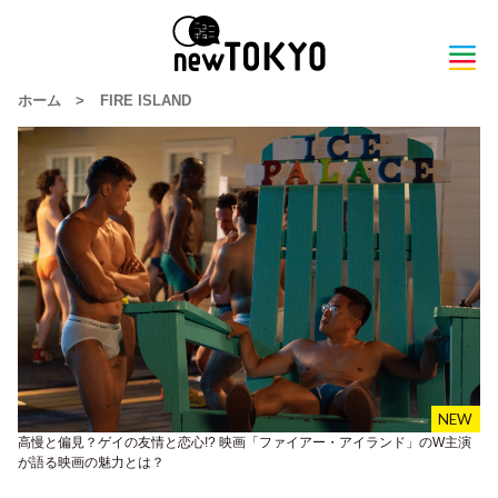
ホーム
>
FIRE ISLAND
高慢と偏見？ゲイの友情と恋心!? 映画「ファイアー・アイランド」のW主演
が語る映画の魅力とは？