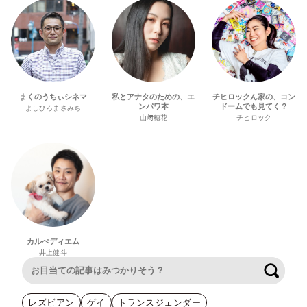
まくのうちぃシネマ
私とアナタのための、エ
チヒロックん家の、コン
ンパワ本
ドームでも見てく？
よしひろまさみち
山﨑穂花
チヒロック
カルぺディエム
井上健斗
検索
レズビアン
ゲイ
トランスジェンダー