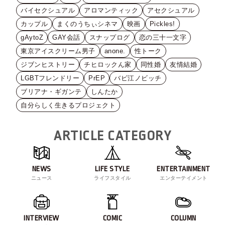
バイセクシュアル
アロマンティック
アセクシュアル
カップル
まくのうちぃシネマ
映画
Pickles!
gAytoZ
GAY会話
スナップログ
恋の三十一文字
東京アイスクリーム男子
anone.
性トーク
ジブンヒストリー
チヒロックん家
同性婚
友情結婚
LGBTフレンドリー
PrEP
バビ江ノビッチ
ブリアナ・ギガンテ
しんたか
自分らしく生きるプロジェクト
ARTICLE CATEGORY
NEWS
LIFE STYLE
ENTERTAINMENT
ニュース
ライフスタイル
エンターテイメント
INTERVIEW
COMIC
COLUMN