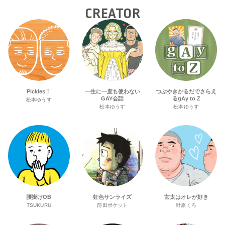
CREATOR
Pickles！
一生に一度も使わない
つぶやきかるだでさらえ
GAY会話
るgAy to Z
松本ゆうす
松本ゆうす
松本ゆうす
腰掛けOB
虹色サンライズ
玄太はオレが好き
TSUKURU
前田ポケット
野原くろ