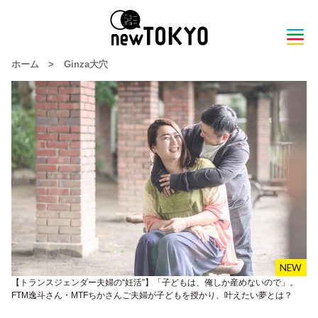
ホーム
>
Ginza大穴
【トランスジェンダー夫婦の“妊活”】「子どもは、俺しか産めないので」。
FTM逸斗さん・MTFちかさんご夫婦が子どもを授かり、叶えたい夢とは？