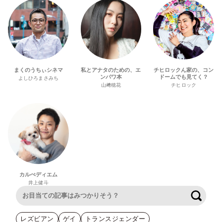
まくのうちぃシネマ
私とアナタのための、エ
チヒロックん家の、コン
ンパワ本
ドームでも見てく？
よしひろまさみち
山﨑穂花
チヒロック
カルぺディエム
井上健斗
検索
レズビアン
ゲイ
トランスジェンダー