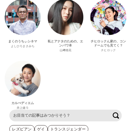
まくのうちぃシネマ
私とアナタのための、エ
チヒロックん家の、コン
ンパワ本
ドームでも見てく？
よしひろまさみち
山﨑穂花
チヒロック
カルぺディエム
井上健斗
検索
レズビアン
ゲイ
トランスジェンダー