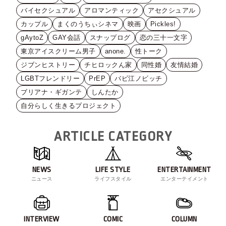
バイセクシュアル
アロマンティック
アセクシュアル
カップル
まくのうちぃシネマ
映画
Pickles!
gAytoZ
GAY会話
スナップログ
恋の三十一文字
東京アイスクリーム男子
anone.
性トーク
ジブンヒストリー
チヒロックん家
同性婚
友情結婚
LGBTフレンドリー
PrEP
バビ江ノビッチ
ブリアナ・ギガンテ
しんたか
自分らしく生きるプロジェクト
ARTICLE CATEGORY
NEWS
LIFE STYLE
ENTERTAINMENT
ニュース
ライフスタイル
エンターテイメント
INTERVIEW
COMIC
COLUMN