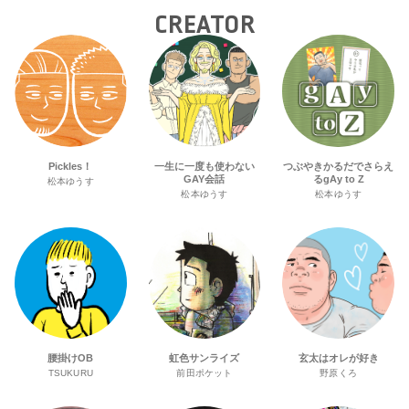
CREATOR
Pickles！
一生に一度も使わない
つぶやきかるだでさらえ
GAY会話
るgAy to Z
松本ゆうす
松本ゆうす
松本ゆうす
腰掛けOB
虹色サンライズ
玄太はオレが好き
TSUKURU
前田ポケット
野原くろ