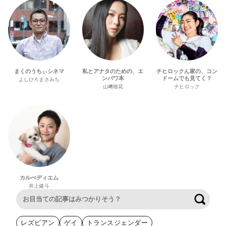
まくのうちぃシネマ
私とアナタのための、エ
チヒロックん家の、コン
ンパワ本
ドームでも見てく？
よしひろまさみち
山﨑穂花
チヒロック
カルぺディエム
井上健斗
検索
レズビアン
ゲイ
トランスジェンダー