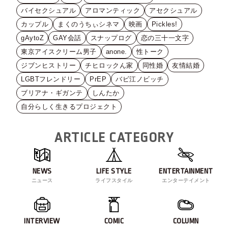
バイセクシュアル
アロマンティック
アセクシュアル
カップル
まくのうちぃシネマ
映画
Pickles!
gAytoZ
GAY会話
スナップログ
恋の三十一文字
東京アイスクリーム男子
anone.
性トーク
ジブンヒストリー
チヒロックん家
同性婚
友情結婚
LGBTフレンドリー
PrEP
バビ江ノビッチ
ブリアナ・ギガンテ
しんたか
自分らしく生きるプロジェクト
ARTICLE CATEGORY
NEWS
LIFE STYLE
ENTERTAINMENT
ニュース
ライフスタイル
エンターテイメント
INTERVIEW
COMIC
COLUMN