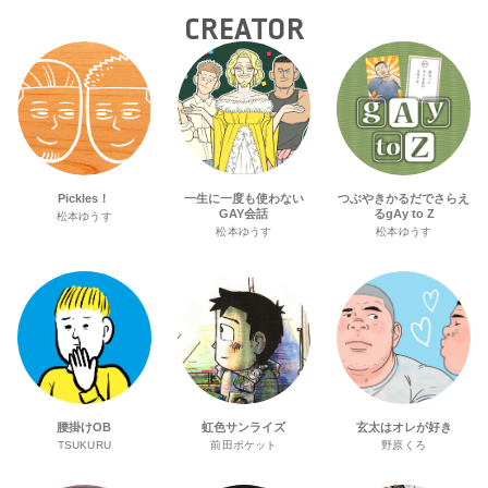
CREATOR
Pickles！
一生に一度も使わない
つぶやきかるだでさらえ
GAY会話
るgAy to Z
松本ゆうす
松本ゆうす
松本ゆうす
腰掛けOB
虹色サンライズ
玄太はオレが好き
TSUKURU
前田ポケット
野原くろ