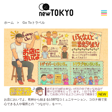
ホーム
>
Go Toトラベル
お店においでよ。乾杯から始まるLGBTQコミュニケーション。コロナ禍で安
心できる人や場所との「つながり」をーー。