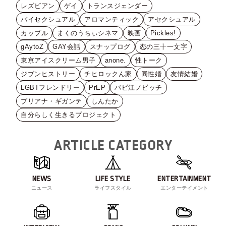
レズビアン
ゲイ
トランスジェンダー
バイセクシュアル
アロマンティック
アセクシュアル
カップル
まくのうちぃシネマ
映画
Pickles!
gAytoZ
GAY会話
スナップログ
恋の三十一文字
東京アイスクリーム男子
anone.
性トーク
ジブンヒストリー
チヒロックん家
同性婚
友情結婚
LGBTフレンドリー
PrEP
バビ江ノビッチ
ブリアナ・ギガンテ
しんたか
自分らしく生きるプロジェクト
ARTICLE CATEGORY
NEWS
LIFE STYLE
ENTERTAINMENT
ニュース
ライフスタイル
エンターテイメント