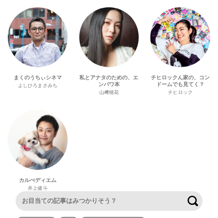
まくのうちぃシネマ
私とアナタのための、エ
チヒロックん家の、コン
ンパワ本
ドームでも見てく？
よしひろまさみち
山﨑穂花
チヒロック
カルぺディエム
井上健斗
検索