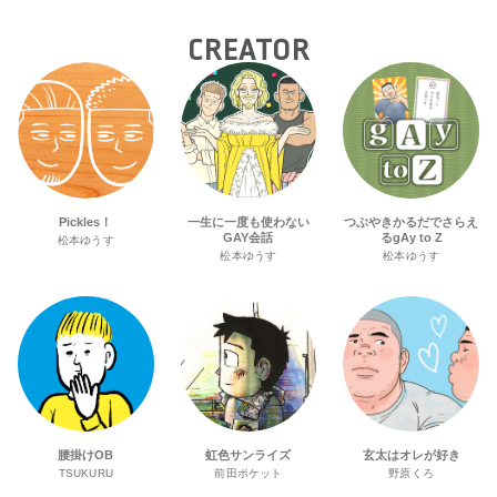
CREATOR
Pickles！
一生に一度も使わない
つぶやきかるだでさらえ
GAY会話
るgAy to Z
松本ゆうす
松本ゆうす
松本ゆうす
腰掛けOB
虹色サンライズ
玄太はオレが好き
TSUKURU
前田ポケット
野原くろ