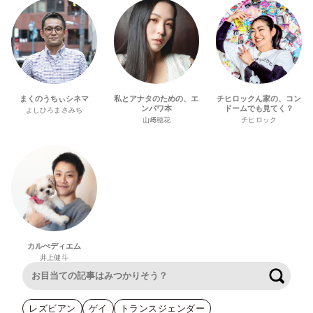
まくのうちぃシネマ
私とアナタのための、エ
チヒロックん家の、コン
ンパワ本
ドームでも見てく？
よしひろまさみち
山﨑穂花
チヒロック
カルぺディエム
井上健斗
検索
レズビアン
ゲイ
トランスジェンダー