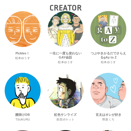
CREATOR
Pickles！
一生に一度も使わない
つぶやきかるだでさらえ
GAY会話
るgAy to Z
松本ゆうす
松本ゆうす
松本ゆうす
腰掛けOB
虹色サンライズ
玄太はオレが好き
TSUKURU
前田ポケット
野原くろ