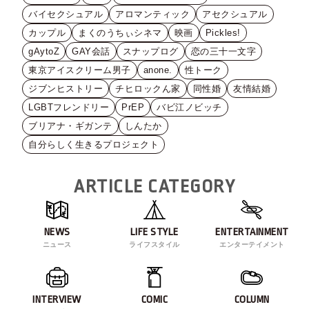
バイセクシュアル
アロマンティック
アセクシュアル
カップル
まくのうちぃシネマ
映画
Pickles!
gAytoZ
GAY会話
スナップログ
恋の三十一文字
東京アイスクリーム男子
anone.
性トーク
ジブンヒストリー
チヒロックん家
同性婚
友情結婚
LGBTフレンドリー
PrEP
バビ江ノビッチ
ブリアナ・ギガンテ
しんたか
自分らしく生きるプロジェクト
ARTICLE CATEGORY
NEWS
LIFE STYLE
ENTERTAINMENT
ニュース
ライフスタイル
エンターテイメント
INTERVIEW
COMIC
COLUMN