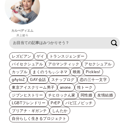
カルぺディエム
井上健斗
検索
レズビアン
ゲイ
トランスジェンダー
バイセクシュアル
アロマンティック
アセクシュアル
カップル
まくのうちぃシネマ
映画
Pickles!
gAytoZ
GAY会話
スナップログ
恋の三十一文字
東京アイスクリーム男子
anone.
性トーク
ジブンヒストリー
チヒロックん家
同性婚
友情結婚
LGBTフレンドリー
PrEP
バビ江ノビッチ
ブリアナ・ギガンテ
しんたか
自分らしく生きるプロジェクト