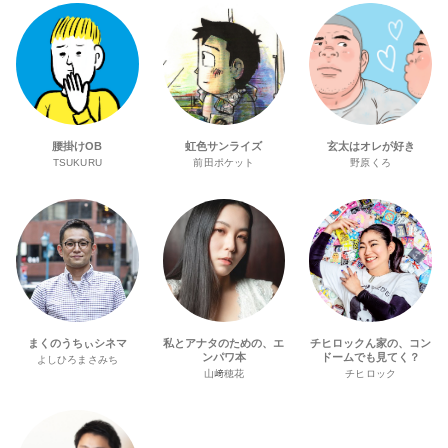
腰掛けOB
虹色サンライズ
玄太はオレが好き
TSUKURU
前田ポケット
野原くろ
まくのうちぃシネマ
私とアナタのための、エ
チヒロックん家の、コン
ンパワ本
ドームでも見てく？
よしひろまさみち
山﨑穂花
チヒロック