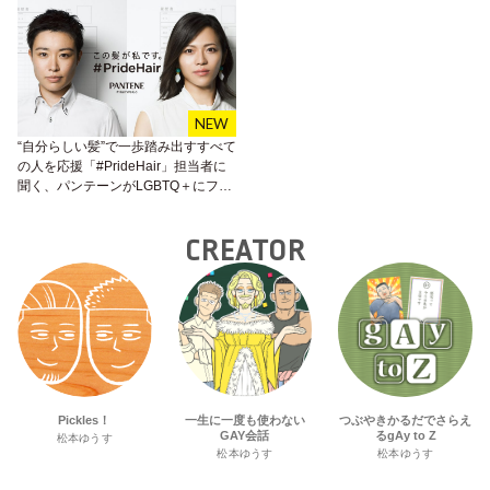
“自分らしい髪”で一歩踏み出すすべて
の人を応援「#PrideHair」担当者に
聞く、パンテーンがLGBTQ＋にフォ
ーカスした理由
CREATOR
Pickles！
一生に一度も使わない
つぶやきかるだでさらえ
GAY会話
るgAy to Z
松本ゆうす
松本ゆうす
松本ゆうす