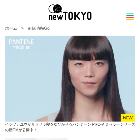
ホーム
>
#HairWeGo
イシヅカユウがサラサラ髪をなびかせるパンテーン PRO-V ミセラーシリーズ
の新CMが公開中！