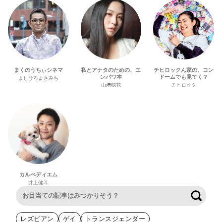
まくのうちぃシネマ
私とアナタのための、エ
チヒロックん家の、コン
ンパワ本
ドームでも見てく？
よしひろまさみち
山﨑穂花
チヒロック
カルぺディエム
井上健斗
検索
レズビアン
ゲイ
トランスジェンダー