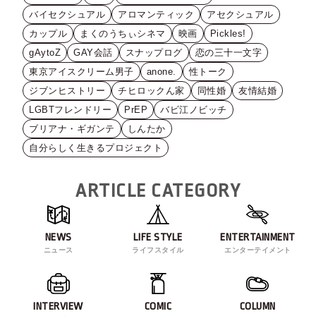
バイセクシュアル
アロマンティック
アセクシュアル
カップル
まくのうちぃシネマ
映画
Pickles!
gAytoZ
GAY会話
スナップログ
恋の三十一文字
東京アイスクリーム男子
anone.
性トーク
ジブンヒストリー
チヒロックん家
同性婚
友情結婚
LGBTフレンドリー
PrEP
バビ江ノビッチ
ブリアナ・ギガンテ
しんたか
自分らしく生きるプロジェクト
ARTICLE CATEGORY
NEWS
LIFE STYLE
ENTERTAINMENT
ニュース
ライフスタイル
エンターテイメント
INTERVIEW
COMIC
COLUMN