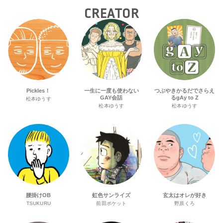
CREATOR
Pickles！
一生に一度も使わない
つぶやきかるだでさらえ
GAY会話
るgAy to Z
松本ゆうす
松本ゆうす
松本ゆうす
腰掛けOB
虹色サンライズ
玄太はオレが好き
TSUKURU
前田ポケット
野原くろ