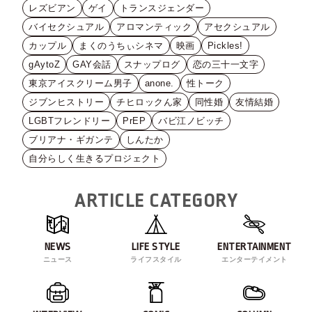
レズビアン
ゲイ
トランスジェンダー
バイセクシュアル
アロマンティック
アセクシュアル
カップル
まくのうちぃシネマ
映画
Pickles!
gAytoZ
GAY会話
スナップログ
恋の三十一文字
東京アイスクリーム男子
anone.
性トーク
ジブンヒストリー
チヒロックん家
同性婚
友情結婚
LGBTフレンドリー
PrEP
バビ江ノビッチ
ブリアナ・ギガンテ
しんたか
自分らしく生きるプロジェクト
ARTICLE CATEGORY
NEWS
LIFE STYLE
ENTERTAINMENT
ニュース
ライフスタイル
エンターテイメント