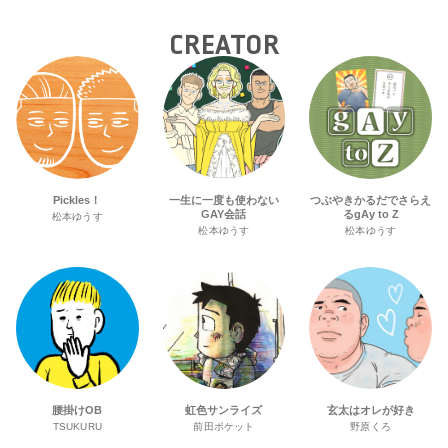
CREATOR
Pickles！
一生に一度も使わない
つぶやきかるだでさらえ
GAY会話
るgAy to Z
松本ゆうす
松本ゆうす
松本ゆうす
腰掛けOB
虹色サンライズ
玄太はオレが好き
TSUKURU
前田ポケット
野原くろ