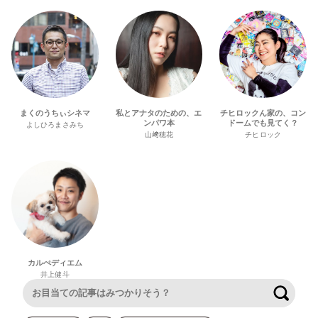
まくのうちぃシネマ
私とアナタのための、エ
チヒロックん家の、コン
ンパワ本
ドームでも見てく？
よしひろまさみち
山﨑穂花
チヒロック
カルぺディエム
井上健斗
検索