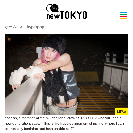
ホーム
>
hyperpop
espeon, a member of the multinational crew “ STARKIDS” who will lead a
new generation, says, “ This is the happiest moment of my life, where I can
express my feminine and fashionable self.”