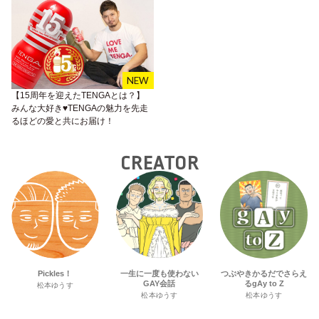
【15周年を迎えたTENGAとは？】
みんな大好き♥TENGAの魅力を先走
るほどの愛と共にお届け！
CREATOR
Pickles！
一生に一度も使わない
つぶやきかるだでさらえ
GAY会話
るgAy to Z
松本ゆうす
松本ゆうす
松本ゆうす