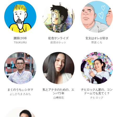
腰掛けOB
虹色サンライズ
玄太はオレが好き
TSUKURU
前田ポケット
野原くろ
まくのうちぃシネマ
私とアナタのための、エ
チヒロックん家の、コン
ンパワ本
ドームでも見てく？
よしひろまさみち
山﨑穂花
チヒロック