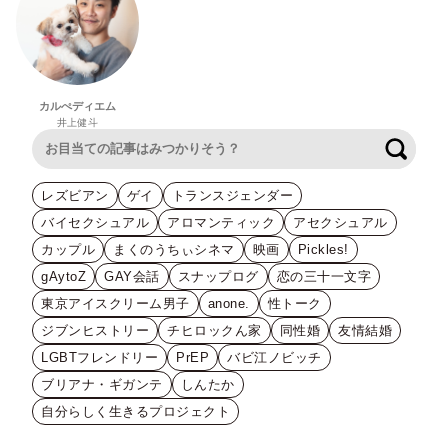
カルぺディエム
井上健斗
検索
レズビアン
ゲイ
トランスジェンダー
バイセクシュアル
アロマンティック
アセクシュアル
カップル
まくのうちぃシネマ
映画
Pickles!
gAytoZ
GAY会話
スナップログ
恋の三十一文字
東京アイスクリーム男子
anone.
性トーク
ジブンヒストリー
チヒロックん家
同性婚
友情結婚
LGBTフレンドリー
PrEP
バビ江ノビッチ
ブリアナ・ギガンテ
しんたか
自分らしく生きるプロジェクト