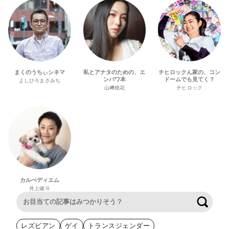
まくのうちぃシネマ
私とアナタのための、エ
チヒロックん家の、コン
ンパワ本
ドームでも見てく？
よしひろまさみち
山﨑穂花
チヒロック
カルぺディエム
井上健斗
検索
レズビアン
ゲイ
トランスジェンダー