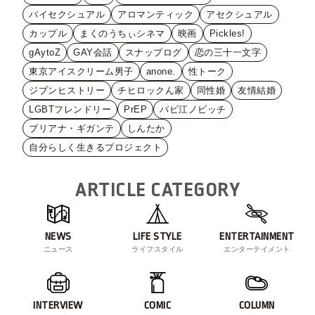
バイセクシュアル
アロマンティック
アセクシュアル
カップル
まくのうちぃシネマ
映画
Pickles!
gAytoZ
GAY会話
スナップログ
恋の三十一文字
東京アイスクリーム男子
anone.
性トーク
ジブンヒストリー
チヒロックん家
同性婚
友情結婚
LGBTフレンドリー
PrEP
バビ江ノビッチ
ブリアナ・ギガンテ
しんたか
自分らしく生きるプロジェクト
ARTICLE CATEGORY
NEWS
LIFE STYLE
ENTERTAINMENT
ニュース
ライフスタイル
エンターテイメント
INTERVIEW
COMIC
COLUMN