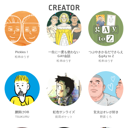
CREATOR
Pickles！
一生に一度も使わない
つぶやきかるだでさらえ
GAY会話
るgAy to Z
松本ゆうす
松本ゆうす
松本ゆうす
腰掛けOB
虹色サンライズ
玄太はオレが好き
TSUKURU
前田ポケット
野原くろ