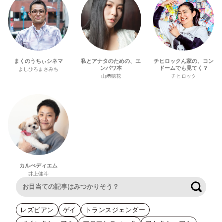
まくのうちぃシネマ
私とアナタのための、エ
チヒロックん家の、コン
ンパワ本
ドームでも見てく？
よしひろまさみち
山﨑穂花
チヒロック
カルぺディエム
井上健斗
検索
レズビアン
ゲイ
トランスジェンダー