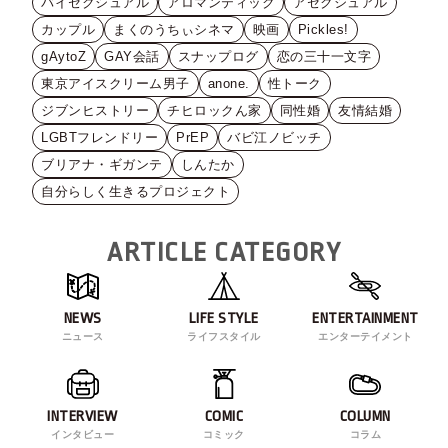
バイセクシュアル
アロマンティック
アセクシュアル
カップル
まくのうちぃシネマ
映画
Pickles!
gAytoZ
GAY会話
スナップログ
恋の三十一文字
東京アイスクリーム男子
anone.
性トーク
ジブンヒストリー
チヒロックん家
同性婚
友情結婚
LGBTフレンドリー
PrEP
バビ江ノビッチ
ブリアナ・ギガンテ
しんたか
自分らしく生きるプロジェクト
ARTICLE CATEGORY
NEWS
LIFE STYLE
ENTERTAINMENT
ニュース
ライフスタイル
エンターテイメント
INTERVIEW
COMIC
COLUMN
インタビュー
コミック
コラム