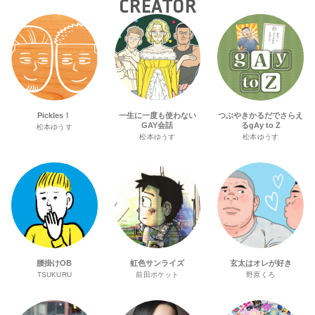
CREATOR
Pickles！
一生に一度も使わない
つぶやきかるだでさらえ
GAY会話
るgAy to Z
松本ゆうす
松本ゆうす
松本ゆうす
腰掛けOB
虹色サンライズ
玄太はオレが好き
TSUKURU
前田ポケット
野原くろ