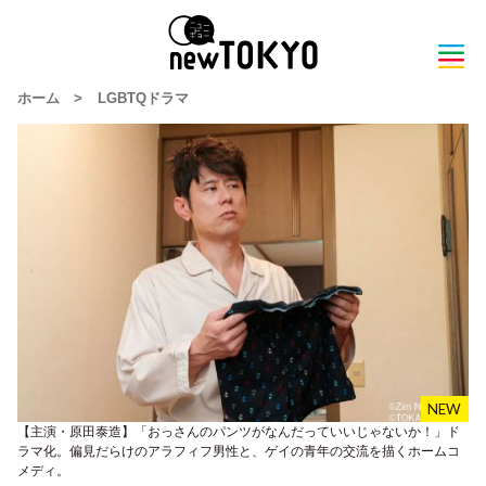
ホーム
>
LGBTQドラマ
【主演・原田泰造】「おっさんのパンツがなんだっていいじゃないか！」ド
ラマ化。偏見だらけのアラフィフ男性と、ゲイの青年の交流を描くホームコ
メディ。