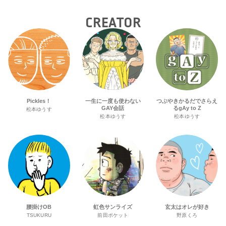
CREATOR
Pickles！
一生に一度も使わない
つぶやきかるだでさらえ
GAY会話
るgAy to Z
松本ゆうす
松本ゆうす
松本ゆうす
腰掛けOB
虹色サンライズ
玄太はオレが好き
TSUKURU
前田ポケット
野原くろ