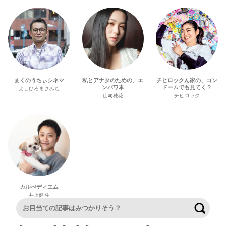
まくのうちぃシネマ
私とアナタのための、エ
チヒロックん家の、コン
ンパワ本
ドームでも見てく？
よしひろまさみち
山﨑穂花
チヒロック
カルぺディエム
井上健斗
検索