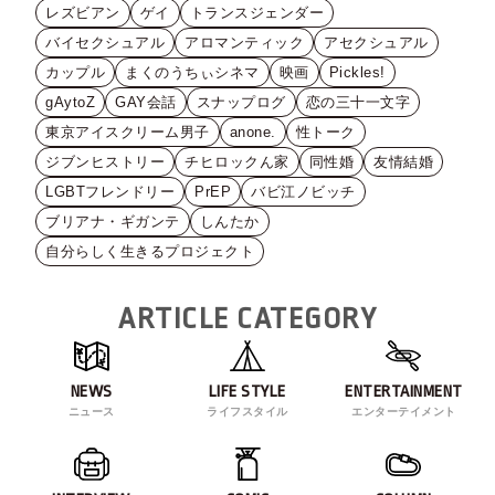
レズビアン
ゲイ
トランスジェンダー
バイセクシュアル
アロマンティック
アセクシュアル
カップル
まくのうちぃシネマ
映画
Pickles!
gAytoZ
GAY会話
スナップログ
恋の三十一文字
東京アイスクリーム男子
anone.
性トーク
ジブンヒストリー
チヒロックん家
同性婚
友情結婚
LGBTフレンドリー
PrEP
バビ江ノビッチ
ブリアナ・ギガンテ
しんたか
自分らしく生きるプロジェクト
ARTICLE CATEGORY
NEWS
LIFE STYLE
ENTERTAINMENT
ニュース
ライフスタイル
エンターテイメント