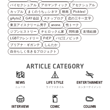
バイセクシュアル
アロマンティック
アセクシュアル
カップル
まくのうちぃシネマ
映画
Pickles!
gAytoZ
GAY会話
スナップログ
恋の三十一文字
東京アイスクリーム男子
anone.
性トーク
ジブンヒストリー
チヒロックん家
同性婚
友情結婚
LGBTフレンドリー
PrEP
バビ江ノビッチ
ブリアナ・ギガンテ
しんたか
自分らしく生きるプロジェクト
ARTICLE CATEGORY
NEWS
LIFE STYLE
ENTERTAINMENT
ニュース
ライフスタイル
エンターテイメント
INTERVIEW
COMIC
COLUMN