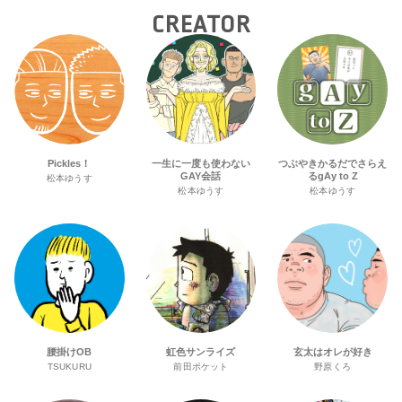
CREATOR
Pickles！
一生に一度も使わない
つぶやきかるだでさらえ
GAY会話
るgAy to Z
松本ゆうす
松本ゆうす
松本ゆうす
腰掛けOB
虹色サンライズ
玄太はオレが好き
TSUKURU
前田ポケット
野原くろ