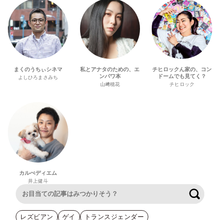
まくのうちぃシネマ
私とアナタのための、エ
チヒロックん家の、コン
ンパワ本
ドームでも見てく？
よしひろまさみち
山﨑穂花
チヒロック
カルぺディエム
井上健斗
検索
レズビアン
ゲイ
トランスジェンダー