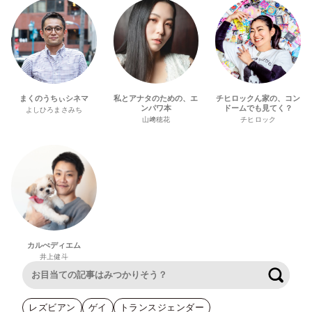
まくのうちぃシネマ
私とアナタのための、エ
チヒロックん家の、コン
ンパワ本
ドームでも見てく？
よしひろまさみち
山﨑穂花
チヒロック
カルぺディエム
井上健斗
検索
レズビアン
ゲイ
トランスジェンダー