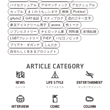
バイセクシュアル
アロマンティック
アセクシュアル
カップル
まくのうちぃシネマ
映画
Pickles!
gAytoZ
GAY会話
スナップログ
恋の三十一文字
東京アイスクリーム男子
anone.
性トーク
ジブンヒストリー
チヒロックん家
同性婚
友情結婚
LGBTフレンドリー
PrEP
バビ江ノビッチ
ブリアナ・ギガンテ
しんたか
自分らしく生きるプロジェクト
ARTICLE CATEGORY
NEWS
LIFE STYLE
ENTERTAINMENT
ニュース
ライフスタイル
エンターテイメント
INTERVIEW
COMIC
COLUMN