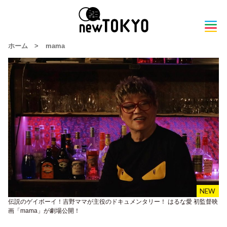
ホーム
>
mama
伝説のゲイボーイ！吉野ママが主役のドキュメンタリー！ はるな愛 初監督映
画「mama」が劇場公開！