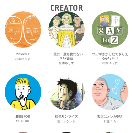
CREATOR
Pickles！
一生に一度も使わない
つぶやきかるだでさらえ
GAY会話
るgAy to Z
松本ゆうす
松本ゆうす
松本ゆうす
腰掛けOB
虹色サンライズ
玄太はオレが好き
TSUKURU
前田ポケット
野原くろ