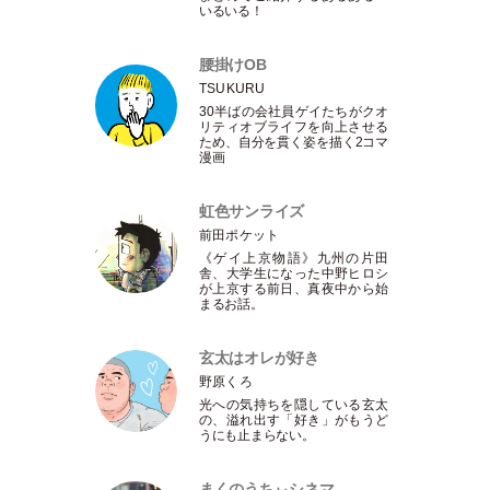
いるいる！
腰掛けOB
TSUKURU
30半ばの会社員ゲイたちがクオ
リティオブライフを向上させる
ため、自分を貫く姿を描く2コマ
漫画
虹色サンライズ
前田ポケット
《ゲイ上京物語》九州の片田
舎、大学生になった中野ヒロシ
が上京する前日、真夜中から始
まるお話。
玄太はオレが好き
野原くろ
光への気持ちを隠している玄太
の、溢れ出す
「
好き
」
がもうど
うにも止まらない。
まくのうちぃシネマ