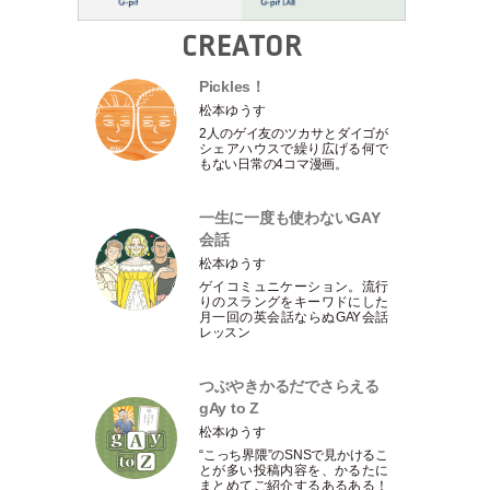
CREATOR
Pickles！
松本ゆうす
2人のゲイ友のツカサとダイゴが
シェアハウスで繰り広げる何で
もない日常の4コマ漫画。
一生に一度も使わないGAY
会話
松本ゆうす
ゲイコミュニケーション。流行
りのスラングをキーワドにした
月一回の英会話ならぬGAY会話
レッスン
つぶやきかるだでさらえる
gAy to Z
松本ゆうす
“こっち界隈”のSNSで見かけるこ
とが多い投稿内容を、かるたに
まとめてご紹介するあるある！