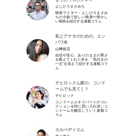
よしひろまさみち
映画ライター
・
よしひろまさみ
ちの今観て欲しい映画〜懐かし
い映画を紹介する連載コラム
私とアナタのための、エン
パワ本
山﨑穂花
自信や安心、ありのままの尊さ
を教えてくれた本を、“気付きの
一文”を添えて紹介する連載コラ
ム
チヒロックん家の、コンド
ームでも見てく？
チヒロック
コンドームエキスパートのコレ
クション＆特に思い入れ深いコ
ンドームを解説していく連載コ
ラム
カルぺディエム