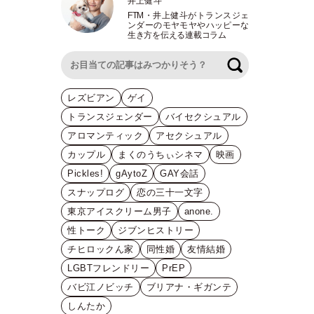
井上健斗
FTM
・
井上健斗がトランスジェ
ンダーのモヤモヤやハッピーな
生き方を伝える連載コラム
検索
レズビアン
ゲイ
トランスジェンダー
バイセクシュアル
アロマンティック
アセクシュアル
カップル
まくのうちぃシネマ
映画
Pickles!
gAytoZ
GAY会話
スナップログ
恋の三十一文字
東京アイスクリーム男子
anone.
性トーク
ジブンヒストリー
チヒロックん家
同性婚
友情結婚
LGBTフレンドリー
PrEP
バビ江ノビッチ
ブリアナ・ギガンテ
しんたか