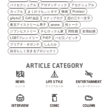
バイセクシュアル
アロマンティック
アセクシュアル
カップル
まくのうちぃシネマ
映画
Pickles!
gAytoZ
GAY会話
スナップログ
恋の三十一文字
東京アイスクリーム男子
anone.
性トーク
ジブンヒストリー
チヒロックん家
同性婚
友情結婚
LGBTフレンドリー
PrEP
バビ江ノビッチ
ブリアナ・ギガンテ
しんたか
自分らしく生きるプロジェクト
ARTICLE CATEGORY
NEWS
LIFE STYLE
ENTERTAINMENT
ニュース
ライフスタイル
エンターテイメント
INTERVIEW
COMIC
COLUMN