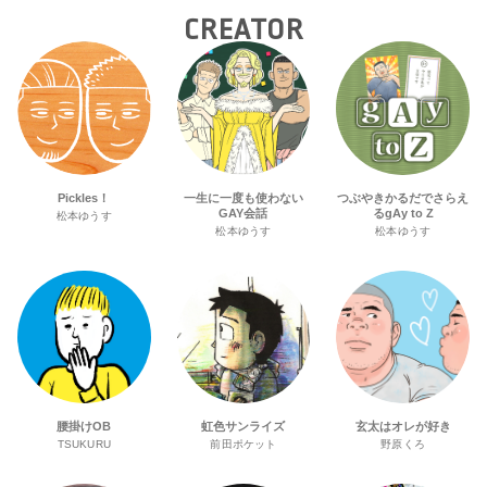
CREATOR
Pickles！
一生に一度も使わない
つぶやきかるだでさらえ
GAY会話
るgAy to Z
松本ゆうす
松本ゆうす
松本ゆうす
腰掛けOB
虹色サンライズ
玄太はオレが好き
TSUKURU
前田ポケット
野原くろ