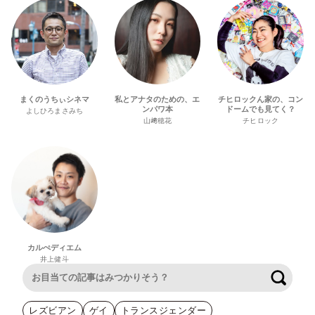
まくのうちぃシネマ
私とアナタのための、エ
チヒロックん家の、コン
ンパワ本
ドームでも見てく？
よしひろまさみち
山﨑穂花
チヒロック
カルぺディエム
井上健斗
検索
レズビアン
ゲイ
トランスジェンダー