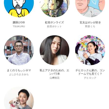
腰掛けOB
虹色サンライズ
玄太はオレが好き
TSUKURU
前田ポケット
野原くろ
まくのうちぃシネマ
私とアナタのための、エ
チヒロックん家の、コン
ンパワ本
ドームでも見てく？
よしひろまさみち
山﨑穂花
チヒロック