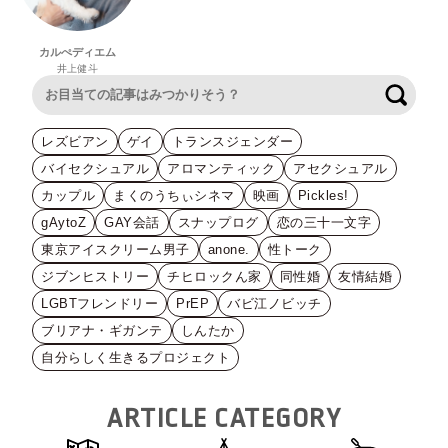
カルぺディエム
井上健斗
検索
レズビアン
ゲイ
トランスジェンダー
バイセクシュアル
アロマンティック
アセクシュアル
カップル
まくのうちぃシネマ
映画
Pickles!
gAytoZ
GAY会話
スナップログ
恋の三十一文字
東京アイスクリーム男子
anone.
性トーク
ジブンヒストリー
チヒロックん家
同性婚
友情結婚
LGBTフレンドリー
PrEP
バビ江ノビッチ
ブリアナ・ギガンテ
しんたか
自分らしく生きるプロジェクト
ARTICLE CATEGORY