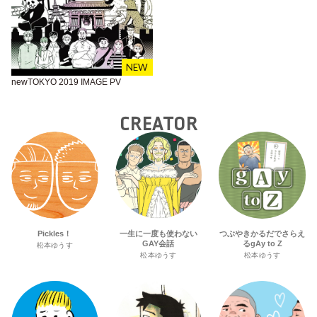
newTOKYO 2019 IMAGE PV
CREATOR
Pickles！
一生に一度も使わない
つぶやきかるだでさらえ
GAY会話
るgAy to Z
松本ゆうす
松本ゆうす
松本ゆうす