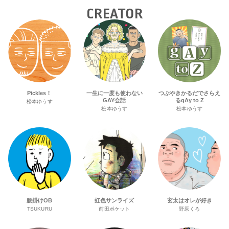
CREATOR
Pickles！
一生に一度も使わない
つぶやきかるだでさらえ
GAY会話
るgAy to Z
松本ゆうす
松本ゆうす
松本ゆうす
腰掛けOB
虹色サンライズ
玄太はオレが好き
TSUKURU
前田ポケット
野原くろ