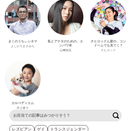
まくのうちぃシネマ
私とアナタのための、エ
チヒロックん家の、コン
ンパワ本
ドームでも見てく？
よしひろまさみち
山﨑穂花
チヒロック
カルぺディエム
井上健斗
検索
レズビアン
ゲイ
トランスジェンダー