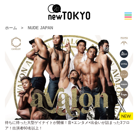
ホーム
>
NUDE JAPAN
待ちに待った大型ゲイナイトが開催！音×エンタメ×出会いが詰まった3フロ
ア！出演者60名以上！