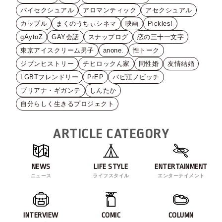
バイセクシュアル
アロマンティック
アセクシュアル
カップル
まくのうちぃシネマ
映画
Pickles!
gAytoZ
GAY会話
スナップログ
恋の三十一文字
東京アイスクリーム男子
anone.
性トーク
ジブンヒストリー
チヒロックん家
同性婚
友情結婚
LGBTフレンドリー
PrEP
バビ江ノビッチ
ブリアナ・ギガンテ
しんたか
自分らしく生きるプロジェクト
ARTICLE CATEGORY
NEWS
LIFE STYLE
ENTERTAINMENT
ニュース
ライフスタイル
エンターテイメント
INTERVIEW
COMIC
COLUMN