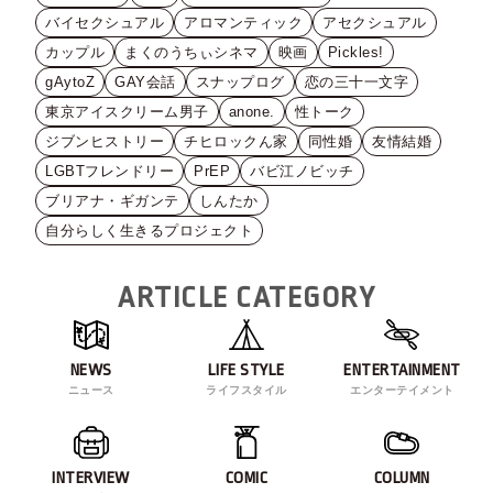
バイセクシュアル
アロマンティック
アセクシュアル
カップル
まくのうちぃシネマ
映画
Pickles!
gAytoZ
GAY会話
スナップログ
恋の三十一文字
東京アイスクリーム男子
anone.
性トーク
ジブンヒストリー
チヒロックん家
同性婚
友情結婚
LGBTフレンドリー
PrEP
バビ江ノビッチ
ブリアナ・ギガンテ
しんたか
自分らしく生きるプロジェクト
ARTICLE CATEGORY
NEWS
LIFE STYLE
ENTERTAINMENT
ニュース
ライフスタイル
エンターテイメント
INTERVIEW
COMIC
COLUMN