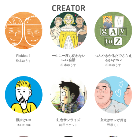
CREATOR
Pickles！
一生に一度も使わない
つぶやきかるだでさらえ
GAY会話
るgAy to Z
松本ゆうす
松本ゆうす
松本ゆうす
腰掛けOB
虹色サンライズ
玄太はオレが好き
TSUKURU
前田ポケット
野原くろ