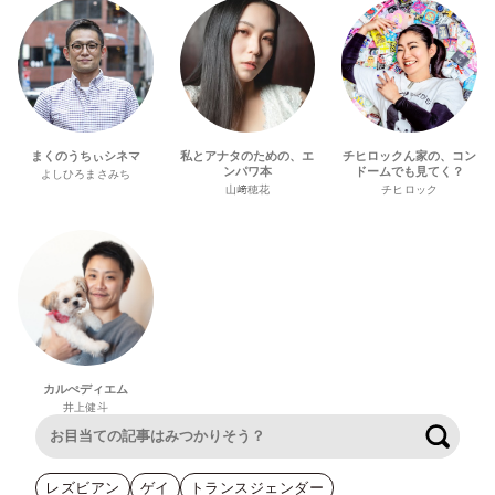
まくのうちぃシネマ
私とアナタのための、エ
チヒロックん家の、コン
ンパワ本
ドームでも見てく？
よしひろまさみち
山﨑穂花
チヒロック
カルぺディエム
井上健斗
検索
レズビアン
ゲイ
トランスジェンダー