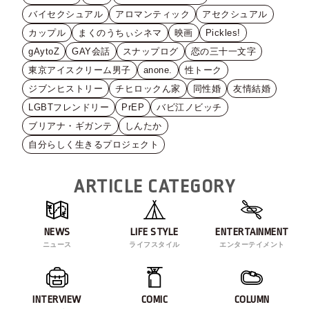
バイセクシュアル
アロマンティック
アセクシュアル
カップル
まくのうちぃシネマ
映画
Pickles!
gAytoZ
GAY会話
スナップログ
恋の三十一文字
東京アイスクリーム男子
anone.
性トーク
ジブンヒストリー
チヒロックん家
同性婚
友情結婚
LGBTフレンドリー
PrEP
バビ江ノビッチ
ブリアナ・ギガンテ
しんたか
自分らしく生きるプロジェクト
ARTICLE CATEGORY
NEWS
LIFE STYLE
ENTERTAINMENT
ニュース
ライフスタイル
エンターテイメント
INTERVIEW
COMIC
COLUMN