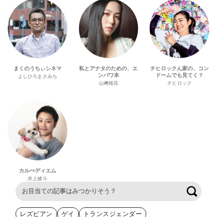
まくのうちぃシネマ
私とアナタのための、エ
チヒロックん家の、コン
ンパワ本
ドームでも見てく？
よしひろまさみち
山﨑穂花
チヒロック
カルぺディエム
井上健斗
検索
レズビアン
ゲイ
トランスジェンダー