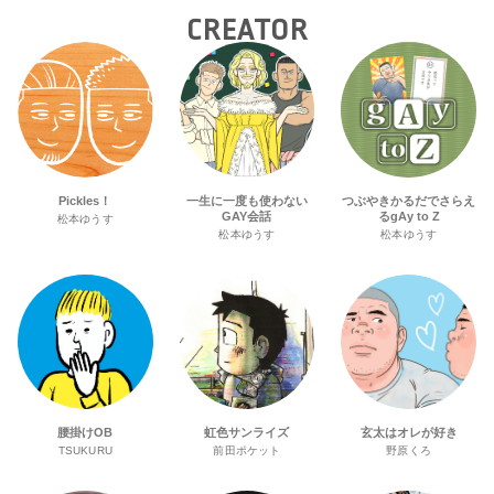
CREATOR
Pickles！
一生に一度も使わない
つぶやきかるだでさらえ
GAY会話
るgAy to Z
松本ゆうす
松本ゆうす
松本ゆうす
腰掛けOB
虹色サンライズ
玄太はオレが好き
TSUKURU
前田ポケット
野原くろ