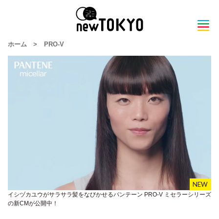
ホーム
>
PRO-V
イシヅカユウがサラサラ髪をなびかせるパンテーン PRO-V ミセラーシリーズ
の新CMが公開中！