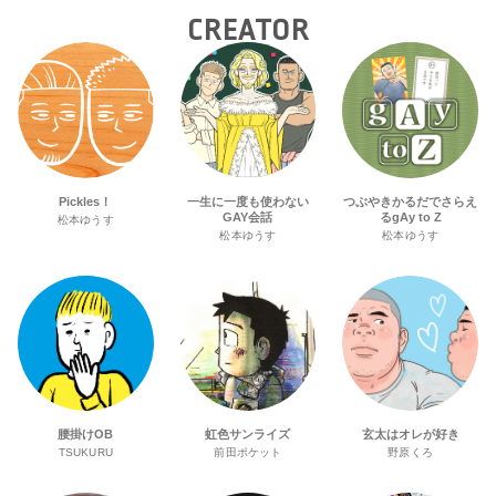
CREATOR
Pickles！
一生に一度も使わない
つぶやきかるだでさらえ
GAY会話
るgAy to Z
松本ゆうす
松本ゆうす
松本ゆうす
腰掛けOB
虹色サンライズ
玄太はオレが好き
TSUKURU
前田ポケット
野原くろ