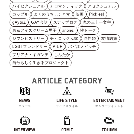
バイセクシュアル
アロマンティック
アセクシュアル
カップル
まくのうちぃシネマ
映画
Pickles!
gAytoZ
GAY会話
スナップログ
恋の三十一文字
東京アイスクリーム男子
anone.
性トーク
ジブンヒストリー
チヒロックん家
同性婚
友情結婚
LGBTフレンドリー
PrEP
バビ江ノビッチ
ブリアナ・ギガンテ
しんたか
自分らしく生きるプロジェクト
ARTICLE CATEGORY
NEWS
LIFE STYLE
ENTERTAINMENT
ニュース
ライフスタイル
エンターテイメント
INTERVIEW
COMIC
COLUMN