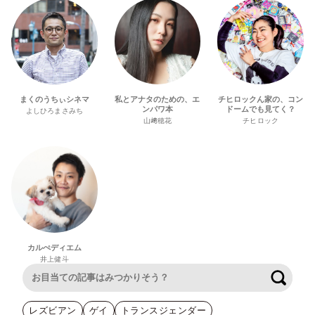
まくのうちぃシネマ
私とアナタのための、エ
チヒロックん家の、コン
ンパワ本
ドームでも見てく？
よしひろまさみち
山﨑穂花
チヒロック
カルぺディエム
井上健斗
検索
レズビアン
ゲイ
トランスジェンダー