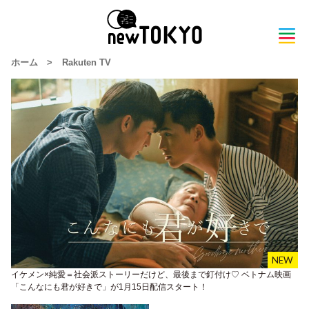
ホーム
>
Rakuten TV
イケメン×純愛＝社会派ストーリーだけど、最後まで釘付け♡ ベトナム映画
「こんなにも君が好きで」が1月15日配信スタート！