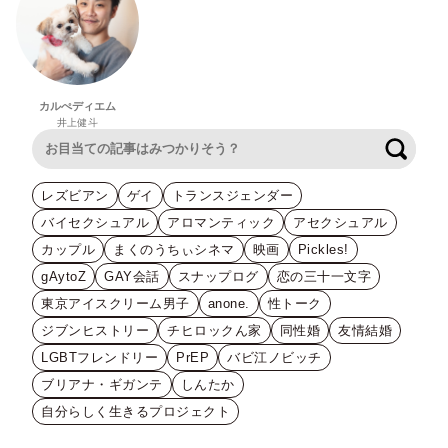
カルぺディエム
井上健斗
検索
レズビアン
ゲイ
トランスジェンダー
バイセクシュアル
アロマンティック
アセクシュアル
カップル
まくのうちぃシネマ
映画
Pickles!
gAytoZ
GAY会話
スナップログ
恋の三十一文字
東京アイスクリーム男子
anone.
性トーク
ジブンヒストリー
チヒロックん家
同性婚
友情結婚
LGBTフレンドリー
PrEP
バビ江ノビッチ
ブリアナ・ギガンテ
しんたか
自分らしく生きるプロジェクト