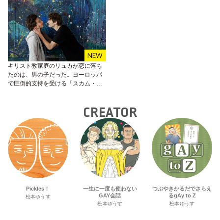
キリスト教家庭のリュカが恋に落ち
たのは、男の子だった。ヨーロッパ
で圧倒的支持を受ける「スカム・フ
ランス」が配信スタート！
CREATOR
Pickles！
一生に一度も使わない
つぶやきかるだでさらえ
GAY会話
るgAy to Z
松本ゆうす
松本ゆうす
松本ゆうす