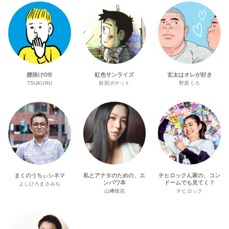
腰掛けOB
虹色サンライズ
玄太はオレが好き
TSUKURU
前田ポケット
野原くろ
まくのうちぃシネマ
私とアナタのための、エ
チヒロックん家の、コン
ンパワ本
ドームでも見てく？
よしひろまさみち
山﨑穂花
チヒロック