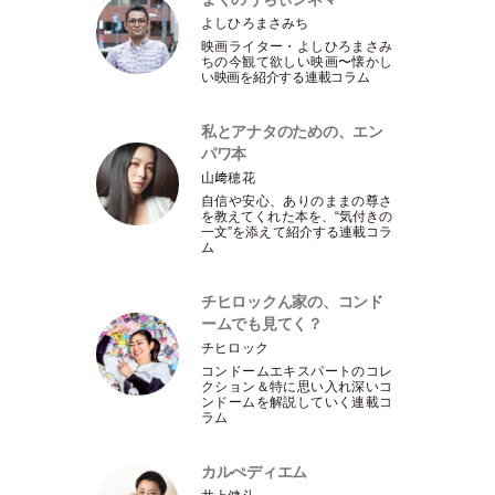
よしひろまさみち
映画ライター
・
よしひろまさみ
ちの今観て欲しい映画〜懐かし
い映画を紹介する連載コラム
私とアナタのための、エン
パワ本
山﨑穂花
自信や安心、ありのままの尊さ
を教えてくれた本を、“気付きの
一文”を添えて紹介する連載コラ
ム
チヒロックん家の、コンド
ームでも見てく？
チヒロック
コンドームエキスパートのコレ
クション＆特に思い入れ深いコ
ンドームを解説していく連載コ
ラム
カルぺディエム