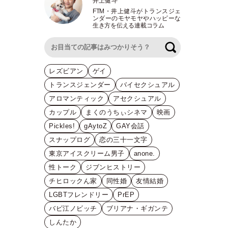
井上健斗
FTM
・
井上健斗がトランスジェ
ンダーのモヤモヤやハッピーな
生き方を伝える連載コラム
検索
レズビアン
ゲイ
トランスジェンダー
バイセクシュアル
アロマンティック
アセクシュアル
カップル
まくのうちぃシネマ
映画
Pickles!
gAytoZ
GAY会話
スナップログ
恋の三十一文字
東京アイスクリーム男子
anone.
性トーク
ジブンヒストリー
チヒロックん家
同性婚
友情結婚
LGBTフレンドリー
PrEP
バビ江ノビッチ
ブリアナ・ギガンテ
しんたか