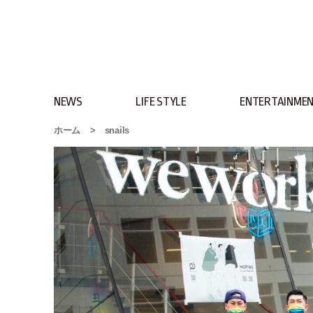
NEWS
LIFE STYLE
ENTERTAINME
ホーム
>
snails