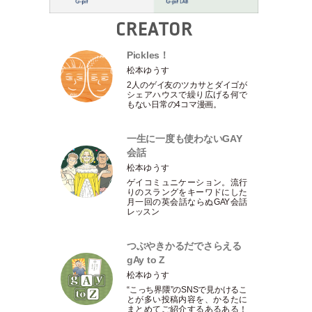
CREATOR
Pickles！
松本ゆうす
2人のゲイ友のツカサとダイゴが
シェアハウスで繰り広げる何で
もない日常の4コマ漫画。
一生に一度も使わないGAY
会話
松本ゆうす
ゲイコミュニケーション。流行
りのスラングをキーワドにした
月一回の英会話ならぬGAY会話
レッスン
つぶやきかるだでさらえる
gAy to Z
松本ゆうす
“こっち界隈”のSNSで見かけるこ
とが多い投稿内容を、かるたに
まとめてご紹介するあるある！