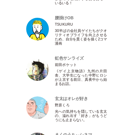
いるいる！
腰掛けOB
TSUKURU
30半ばの会社員ゲイたちがクオ
リティオブライフを向上させる
ため、自分を貫く姿を描く2コマ
漫画
虹色サンライズ
前田ポケット
《ゲイ上京物語》九州の片田
舎、大学生になった中野ヒロシ
が上京する前日、真夜中から始
まるお話。
玄太はオレが好き
野原くろ
光への気持ちを隠している玄太
の、溢れ出す
「
好き
」
がもうど
うにも止まらない。
まくのうちぃシネマ