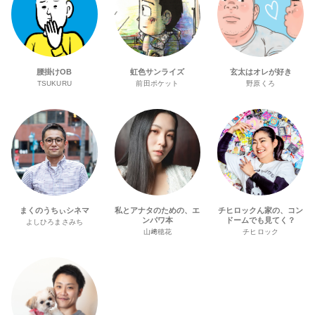
腰掛けOB
虹色サンライズ
玄太はオレが好き
TSUKURU
前田ポケット
野原くろ
まくのうちぃシネマ
私とアナタのための、エ
チヒロックん家の、コン
ンパワ本
ドームでも見てく？
よしひろまさみち
山﨑穂花
チヒロック