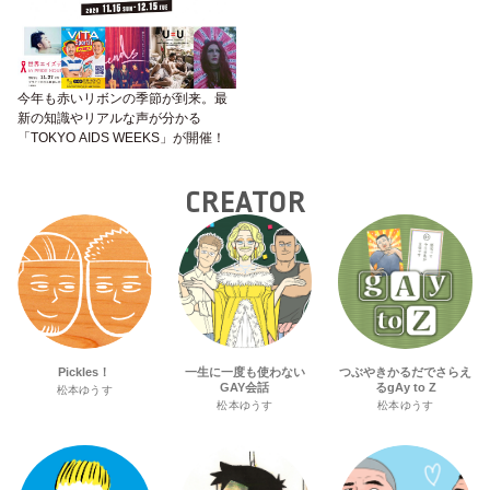
今年も赤いリボンの季節が到来。最
新の知識やリアルな声が分かる
「TOKYO AIDS WEEKS」が開催！
CREATOR
Pickles！
一生に一度も使わない
つぶやきかるだでさらえ
GAY会話
るgAy to Z
松本ゆうす
松本ゆうす
松本ゆうす