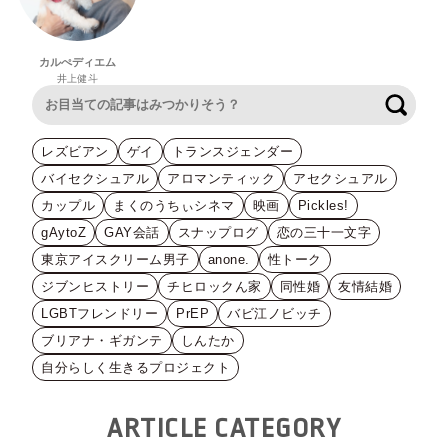
カルぺディエム
井上健斗
検索
レズビアン
ゲイ
トランスジェンダー
バイセクシュアル
アロマンティック
アセクシュアル
カップル
まくのうちぃシネマ
映画
Pickles!
gAytoZ
GAY会話
スナップログ
恋の三十一文字
東京アイスクリーム男子
anone.
性トーク
ジブンヒストリー
チヒロックん家
同性婚
友情結婚
LGBTフレンドリー
PrEP
バビ江ノビッチ
ブリアナ・ギガンテ
しんたか
自分らしく生きるプロジェクト
ARTICLE CATEGORY